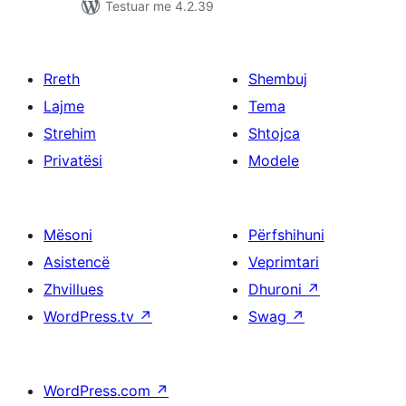
Testuar me 4.2.39
Rreth
Shembuj
Lajme
Tema
Strehim
Shtojca
Privatësi
Modele
Mësoni
Përfshihuni
Asistencë
Veprimtari
Zhvillues
Dhuroni
↗
WordPress.tv
↗
Swag
↗
WordPress.com
↗