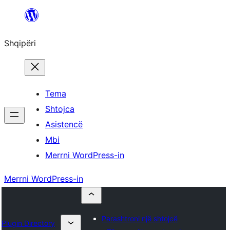
Hidhu
te
Shqipëri
lënda
Tema
Shtojca
Asistencë
Mbi
Merrni WordPress-in
Merrni WordPress-in
Parashtroni një shtojcë
Plugin Directory