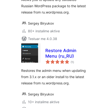
Russian WordPress package to the latest
release from ru.wordpress.org.
Sergey Biryukov
80+ instalime aktive
Testuar me 4.0.38
Restore Admin
Menu (ru_RU)
vlerësime
(1
)
gjithsej
Restores the admin menu when updating
from 3.1.x or an older install to the latest
release from ru.wordpress.org.
Sergey Biryukov
10+ instalime aktive