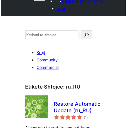
Të parapëlqyerat e mia
Hyni
Kërko
Krejt
Community
Commercial
Etiketë Shtojce:
ru_RU
Restore Automatic
Update (ru_RU)
vlerësime
(1
)
gjithsej
Allows you to update any outdated