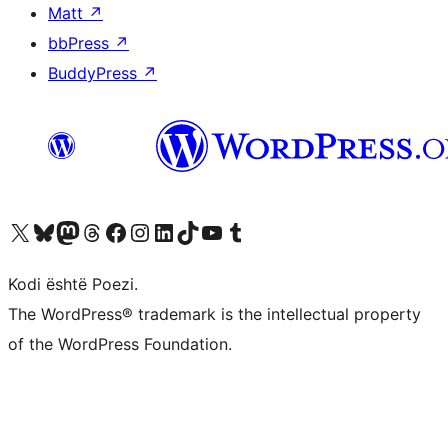
Matt
↗
bbPress
↗
BuddyPress
↗
Vizitoni llogarinë tonë X (ish Twitter)
Vizitoni llogarinë tonë Bluesky
Vizitoni llogarinë tonë Mastodon
Vizitoni llogarinë tonë Threads
Vizitoni faqen tonë në Facebook
Vizitoni llogarinë tonë Instagram
Vizitoni llogarinë tonë LinkedIn
Vizitoni llogarinë tonë TikTok
Vizitoni kanalin tonë YouTube
Vizitoni llogarinë tonë Tumblr
Kodi është Poezi.
The WordPress® trademark is the intellectual property
of the WordPress Foundation.