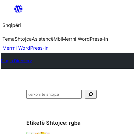
Hidhu
te
Shqipëri
lënda
Tema
Shtojca
Asistencë
Mbi
Merrni WordPress-in
Merrni WordPress-in
Plugin Directory
Kërko
Etiketë Shtojce:
rgba