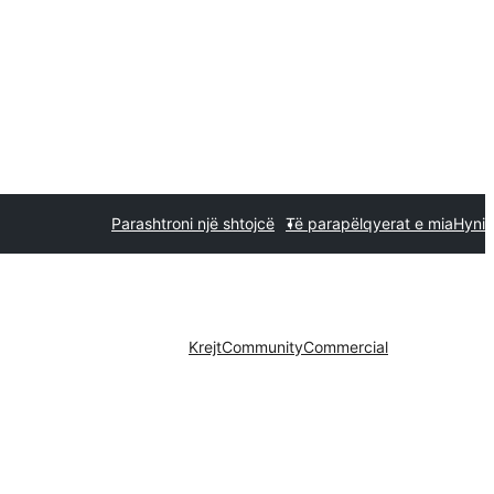
Parashtroni një shtojcë
Të parapëlqyerat e mia
Hyni
Krejt
Community
Commercial