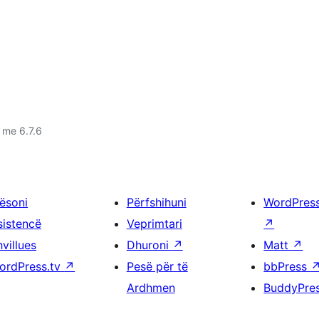
 me 6.7.6
ësoni
Përfshihuni
WordPres
sistencë
Veprimtari
↗
villues
Dhuroni
↗
Matt
↗
ordPress.tv
↗
Pesë për të
bbPress
Ardhmen
BuddyPre