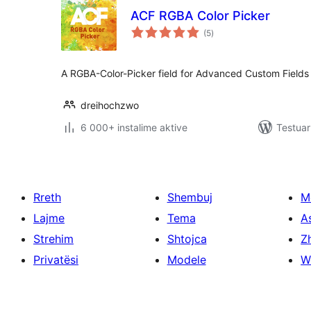
ACF RGBA Color Picker
vlerësime
(5
)
gjithsej
A RGBA-Color-Picker field for Advanced Custom Fields
dreihochzwo
6 000+ instalime aktive
Testuar
Rreth
Shembuj
M
Lajme
Tema
A
Strehim
Shtojca
Zh
Privatësi
Modele
W