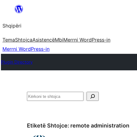
Hidhu
te
Shqipëri
lënda
Tema
Shtojca
Asistencë
Mbi
Merrni WordPress-in
Merrni WordPress-in
Plugin Directory
Kërko
Etiketë Shtojce:
remote administration