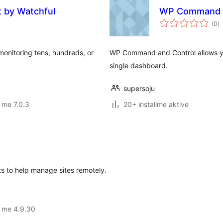
 by Watchful
WP Command a
vl
(0
)
gj
onitoring tens, hundreds, or
WP Command and Control allows yo
single dashboard.
supersoju
 me 7.0.3
20+ instalime aktive
ts to help manage sites remotely.
r me 4.9.30