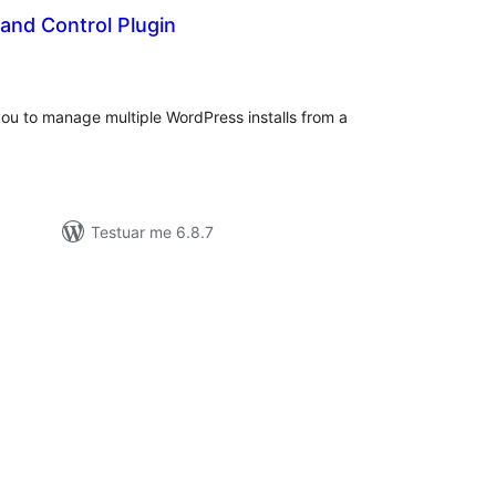
nd Control Plugin
erësime
ithsej
u to manage multiple WordPress installs from a
Testuar me 6.8.7