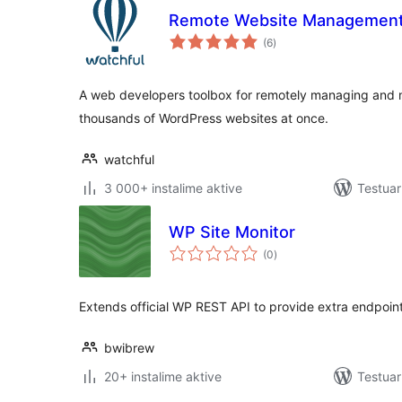
Remote Website Management
vlerësime
(6
)
gjithsej
A web developers toolbox for remotely managing and m
thousands of WordPress websites at once.
watchful
3 000+ instalime aktive
Testuar
WP Site Monitor
vlerësime
(0
)
gjithsej
Extends official WP REST API to provide extra endpoin
bwibrew
20+ instalime aktive
Testua