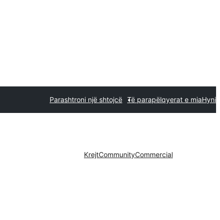
Parashtroni një shtojcë
Të parapëlqyerat e mia
Hyni
Krejt
Community
Commercial