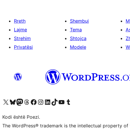
Rreth
Shembuj
M
Lajme
Tema
A
Strehim
Shtojca
Zh
Privatësi
Modele
W
Vizitoni llogarinë tonë X (ish Twitter)
Vizitoni llogarinë tonë Bluesky
Vizitoni llogarinë tonë Mastodon
Vizitoni llogarinë tonë Threads
Vizitoni faqen tonë në Facebook
Vizitoni llogarinë tonë Instagram
Vizitoni llogarinë tonë LinkedIn
Vizitoni llogarinë tonë TikTok
Vizitoni kanalin tonë YouTube
Vizitoni llogarinë tonë Tumblr
Kodi është Poezi.
The WordPress® trademark is the intellectual property of