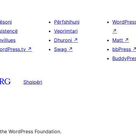
ësoni
Përfshihuni
WordPres
sistencë
Veprimtari
↗
villues
Dhuroni
↗
Matt
↗
ordPress.tv
↗
Swag
↗
bbPress
BuddyPre
Shqipëri
 the WordPress Foundation.