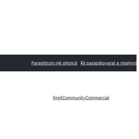
Parashtroni një shtojcë
Të parapëlqyerat e mia
Hyni
Krejt
Community
Commercial