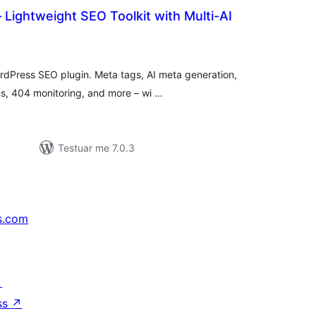
 Lightweight SEO Toolkit with Multi-AI
erësime
ithsej
ordPress SEO plugin. Meta tags, AI meta generation,
s, 404 monitoring, and more – wi …
Testuar me 7.0.3
s.com
↗
ss
↗