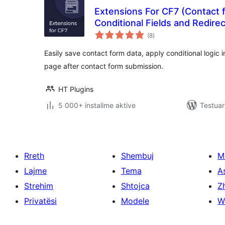
Extensions For CF7 (Contact 
Conditional Fields and Redirec
vlerësime
(8
)
gjithsej
Easily save contact form data, apply conditional logic i
page after contact form submission.
HT Plugins
5 000+ instalime aktive
Testuar
Rreth
Shembuj
M
Lajme
Tema
A
Strehim
Shtojca
Zh
Privatësi
Modele
W