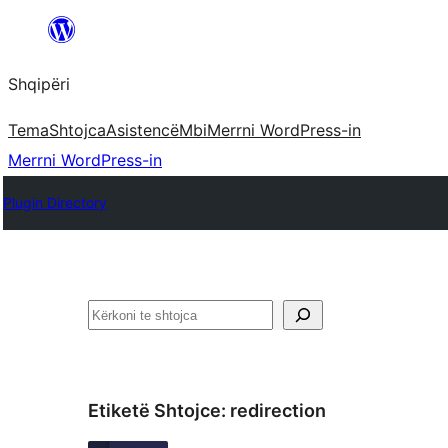
Hidhu
te
Shqipëri
lënda
Tema
Shtojca
Asistencë
Mbi
Merrni WordPress-in
Merrni WordPress-in
Plugin Directory
Kërko
Etiketë Shtojce:
redirection