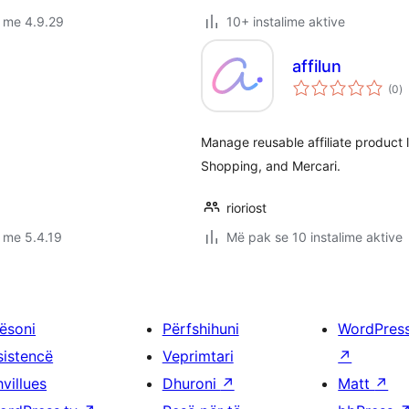
 me 4.9.29
10+ instalime aktive
affilun
vl
(0
)
gj
Manage reusable affiliate product
Shopping, and Mercari.
rioriost
 me 5.4.19
Më pak se 10 instalime aktive
ësoni
Përfshihuni
WordPres
sistencë
Veprimtari
↗
villues
Dhuroni
↗
Matt
↗