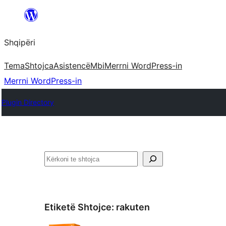
Hidhu
te
Shqipëri
lënda
Tema
Shtojca
Asistencë
Mbi
Merrni WordPress-in
Merrni WordPress-in
Plugin Directory
Kërko
Etiketë Shtojce:
rakuten