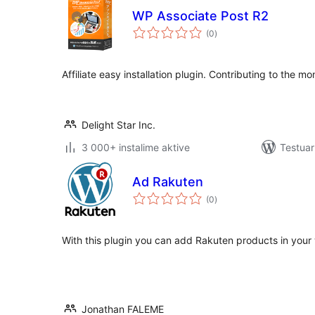
WP Associate Post R2
vlerësime
(0
)
gjithsej
Affiliate easy installation plugin. Contributing to the mo
Delight Star Inc.
3 000+ instalime aktive
Testuar
Ad Rakuten
vlerësime
(0
)
gjithsej
With this plugin you can add Rakuten products in your
Jonathan FALEME