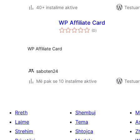
40+ instalime aktive
Testuar
WP Affiliate Card
vlerësime
(0
)
gjithsej
WP Affiliate Card
saboten24
Më pak se 10 instalime aktive
Testuar
Rreth
Shembuj
M
Lajme
Tema
A
Strehim
Shtojca
Zh