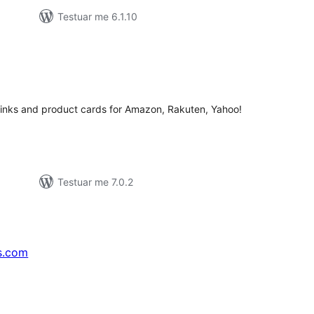
Testuar me 6.1.10
erësime
ithsej
 links and product cards for Amazon, Rakuten, Yahoo!
Testuar me 7.0.2
s.com