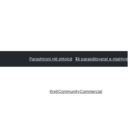
Parashtroni një shtojcë
Të parapëlqyerat e mia
Hyni
Krejt
Community
Commercial