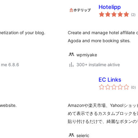
Hotelipp
vl
(2
)
gj
netization of your blog.
Create and manage hotel affiliate c
Agoda and more booking sites.
wpmiyake
 me 6.8.6
300+ instalime aktive
EC Links
vl
(0
)
gj
 website.
Amazonや楽天市場、Yahoo!
めて表示できるカスタムブロックを
貼り付けるだけで、綺麗なボタンの
seieric