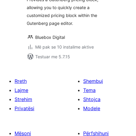
allowing you to quickly create a
customized pricing block within the
Gutenberg page editor.
Bluebox Digital
Më pak se 10 instalime aktive
Testuar me 5.7.15
Rreth
Shembuj
Lajme
Tema
Strehim
Shtojca
Privatësi
Modele
Mësoni
Përfshihuni