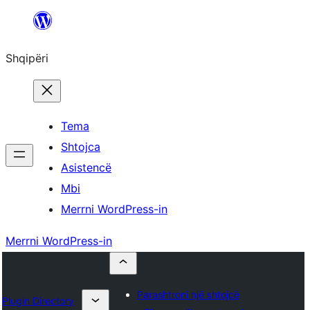
Hidhu
te
Shqipëri
lënda
Tema
Shtojca
Asistencë
Mbi
Merrni WordPress-in
Merrni WordPress-in
Parashtroni një shtojcë
Plugin Directory