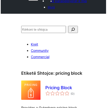
Të parapëlqyerat e mia
Hyni
Kërko
Krejt
Community
Commercial
Etiketë Shtojce:
pricing block
Pricing Block
vlerësime
(0
)
gjithsej
Provides a Gutenberg pricing block,