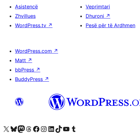
Asistencë
Veprimtari
Zhvillues
Dhuroni
↗
WordPress.tv
↗
Pesë për të Ardhmen
WordPress.com
↗
Matt
↗
bbPress
↗
BuddyPress
↗
Vizitoni llogarinë tonë X (ish Twitter)
Vizitoni llogarinë tonë Bluesky
Vizitoni llogarinë tonë Mastodon
Vizitoni llogarinë tonë Threads
Vizitoni faqen tonë në Facebook
Vizitoni llogarinë tonë Instagram
Vizitoni llogarinë tonë LinkedIn
Vizitoni llogarinë tonë TikTok
Vizitoni kanalin tonë YouTube
Vizitoni llogarinë tonë Tumblr