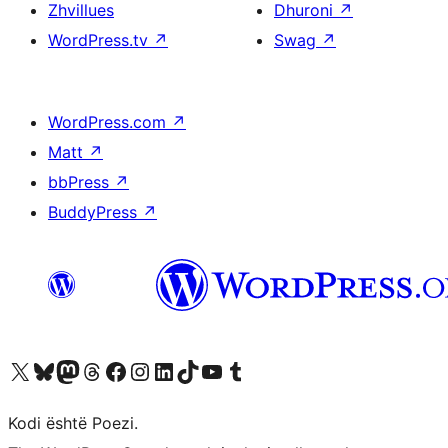
Zhvillues
Dhuroni
↗
WordPress.tv
↗
Swag
↗
WordPress.com
↗
Matt
↗
bbPress
↗
BuddyPress
↗
Vizitoni llogarinë tonë X (ish Twitter)
Vizitoni llogarinë tonë Bluesky
Vizitoni llogarinë tonë Mastodon
Vizitoni llogarinë tonë Threads
Vizitoni faqen tonë në Facebook
Vizitoni llogarinë tonë Instagram
Vizitoni llogarinë tonë LinkedIn
Vizitoni llogarinë tonë TikTok
Vizitoni kanalin tonë YouTube
Vizitoni llogarinë tonë Tumblr
Kodi është Poezi.