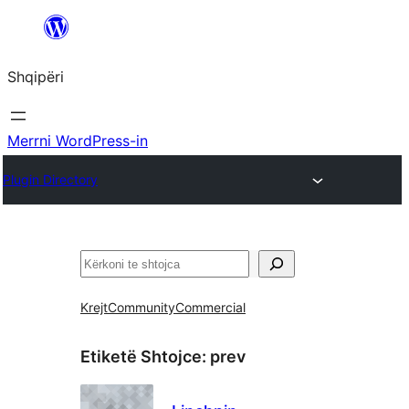
Hidhu
te
Shqipëri
lënda
Merrni WordPress-in
Plugin Directory
Kërko
Krejt
Community
Commercial
Etiketë Shtojce:
prev