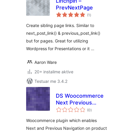
Linchpin –
PrevNextPage
vlerësime
(1
)
gjithsej
Create sibling page links. Similar to
next_post_link() & previous_post_link()
but for pages. Great for utilizing
Wordpress for Presentations or it …
Aaron Ware
20+ instalime aktive
Testuar me 3.4.2
DS Woocommerce
Next Previous
vlerësime
Category Products
(0
)
gjithsej
Woocommerce plugin which enables
Next and Previous Navigation on product