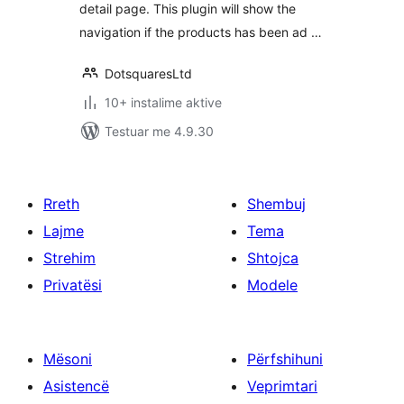
detail page. This plugin will show the
navigation if the products has been ad …
DotsquaresLtd
10+ instalime aktive
Testuar me 4.9.30
Rreth
Shembuj
Lajme
Tema
Strehim
Shtojca
Privatësi
Modele
Mësoni
Përfshihuni
Asistencë
Veprimtari