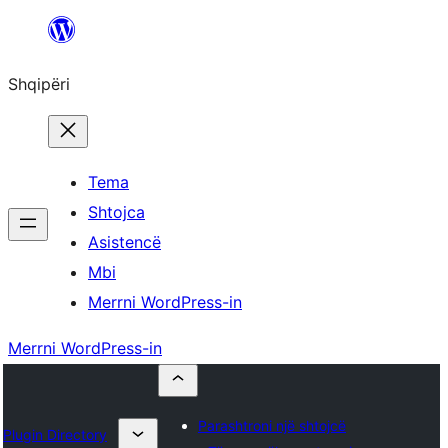
Hidhu
te
Shqipëri
lënda
Tema
Shtojca
Asistencë
Mbi
Merrni WordPress-in
Merrni WordPress-in
Parashtroni një shtojcë
Plugin Directory