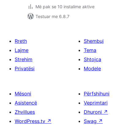
Më pak se 10 instalime aktive
Testuar me 6.8.7
Rreth
Shembuj
Lajme
Tema
Strehim
Shtojca
Privatësi
Modele
Mësoni
Përfshihuni
Asistencë
Veprimtari
Zhvillues
Dhuroni
↗
WordPress.tv
↗
Swag
↗