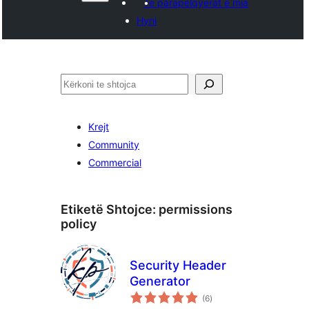
Të parapëlqyerat e mia
Hyni
Kërko
Krejt
Community
Commercial
Etiketë Shtojce:
permissions
policy
Security Header
Generator
vlerësime
(6
)
gjithsej