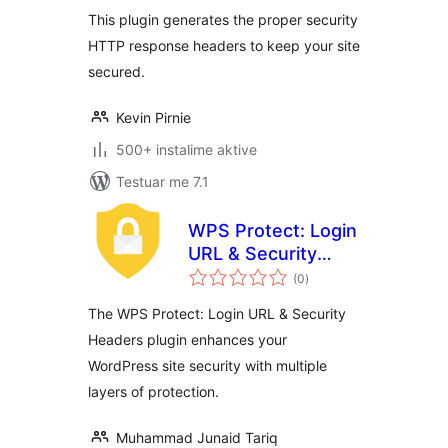
This plugin generates the proper security
HTTP response headers to keep your site
secured.
Kevin Pirnie
500+ instalime aktive
Testuar me 7.1
WPS Protect: Login
URL & Security
vlerësime
Headers
(0
)
gjithsej
The WPS Protect: Login URL & Security
Headers plugin enhances your
WordPress site security with multiple
layers of protection.
Muhammad Junaid Tariq