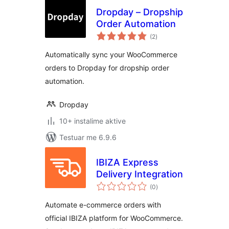
Dropday – Dropship
Order Automation
vlerësime
(2
)
gjithsej
Automatically sync your WooCommerce
orders to Dropday for dropship order
automation.
Dropday
10+ instalime aktive
Testuar me 6.9.6
IBIZA Express
Delivery Integration
vlerësime
(0
)
gjithsej
Automate e-commerce orders with
official IBIZA platform for WooCommerce.