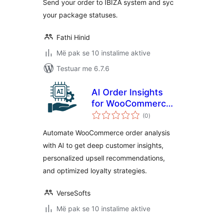
Send your order to IBIZA system and syc
your package statuses.
Fathi Hinid
Më pak se 10 instalime aktive
Testuar me 6.7.6
AI Order Insights
for WooCommerce
vlerësime
– Intelligent
(0
)
gjithsej
Customer Analysis
Automate WooCommerce order analysis
& Upsell
with AI to get deep customer insights,
Recommendations
personalized upsell recommendations,
and optimized loyalty strategies.
VerseSofts
Më pak se 10 instalime aktive