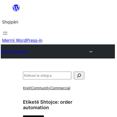
Hidhu
te
Shqipëri
lënda
Merrni WordPress-in
Plugin Directory
Kërko
Krejt
Community
Commercial
Etiketë Shtojce:
order
automation