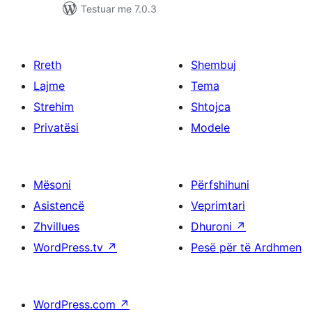
Testuar me 7.0.3
Rreth
Shembuj
Lajme
Tema
Strehim
Shtojca
Privatësi
Modele
Mësoni
Përfshihuni
Asistencë
Veprimtari
Zhvillues
Dhuroni
↗
WordPress.tv
↗
Pesë për të Ardhmen
WordPress.com
↗