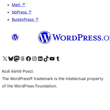
Matt
↗
bbPress
↗
BuddyPress
↗
Vizitoni llogarinë tonë X (ish Twitter)
Vizitoni llogarinë tonë Bluesky
Vizitoni llogarinë tonë Mastodon
Vizitoni llogarinë tonë Threads
Vizitoni faqen tonë në Facebook
Vizitoni llogarinë tonë Instagram
Vizitoni llogarinë tonë LinkedIn
Vizitoni llogarinë tonë TikTok
Vizitoni kanalin tonë YouTube
Vizitoni llogarinë tonë Tumblr
Kodi është Poezi.
The WordPress® trademark is the intellectual property
of the WordPress Foundation.