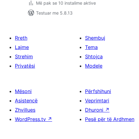
Më pak se 10 instalime aktive
Testuar me 5.8.13
Rreth
Shembuj
Lajme
Tema
Strehim
Shtojca
Privatësi
Modele
Mësoni
Përfshihuni
Asistencë
Veprimtari
Zhvillues
Dhuroni
↗
WordPress.tv
↗
Pesë për të Ardhmen