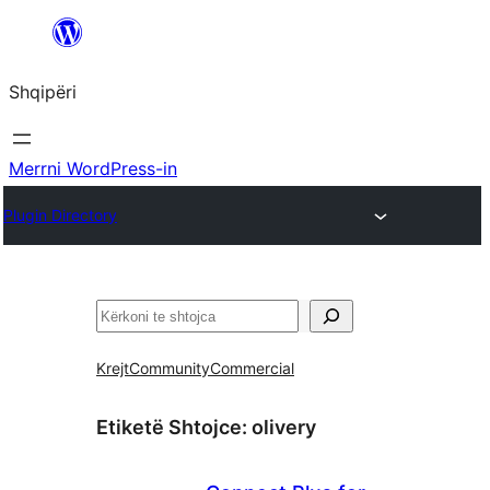
Hidhu
te
Shqipëri
lënda
Merrni WordPress-in
Plugin Directory
Kërko
Krejt
Community
Commercial
Etiketë Shtojce:
olivery