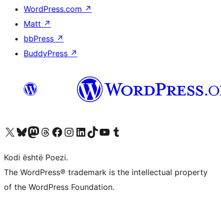
WordPress.com
↗
Matt
↗
bbPress
↗
BuddyPress
↗
Vizitoni llogarinë tonë X (ish Twitter)
Vizitoni llogarinë tonë Bluesky
Vizitoni llogarinë tonë Mastodon
Vizitoni llogarinë tonë Threads
Vizitoni faqen tonë në Facebook
Vizitoni llogarinë tonë Instagram
Vizitoni llogarinë tonë LinkedIn
Vizitoni llogarinë tonë TikTok
Vizitoni kanalin tonë YouTube
Vizitoni llogarinë tonë Tumblr
Kodi është Poezi.
The WordPress® trademark is the intellectual property
of the WordPress Foundation.