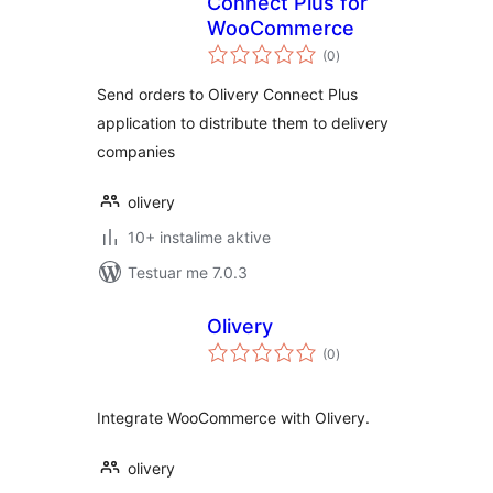
Connect Plus for
WooCommerce
vlerësime
(0
)
gjithsej
Send orders to Olivery Connect Plus
application to distribute them to delivery
companies
olivery
10+ instalime aktive
Testuar me 7.0.3
Olivery
vlerësime
(0
)
gjithsej
Integrate WooCommerce with Olivery.
olivery