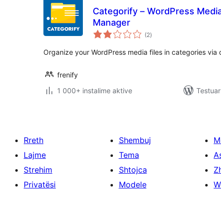
Categorify – WordPress Media 
Manager
vlerësime
(2
)
gjithsej
Organize your WordPress media files in categories via
frenify
1 000+ instalime aktive
Testuar
Rreth
Shembuj
M
Lajme
Tema
A
Strehim
Shtojca
Zh
Privatësi
Modele
W