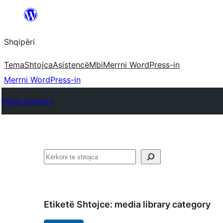
Hidhu
te
Shqipëri
lënda
Tema
Shtojca
Asistencë
Mbi
Merrni WordPress-in
Merrni WordPress-in
Plugin Directory
Kërko
Etiketë Shtojce:
media library category