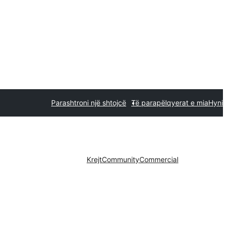
Parashtroni një shtojcë
Të parapëlqyerat e mia
Hyni
Krejt
Community
Commercial