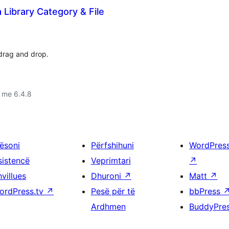
Library Category & File
 drag and drop.
 me 6.4.8
ësoni
Përfshihuni
WordPres
sistencë
Veprimtari
↗
villues
Dhuroni
↗
Matt
↗
ordPress.tv
↗
Pesë për të
bbPress
Ardhmen
BuddyPre