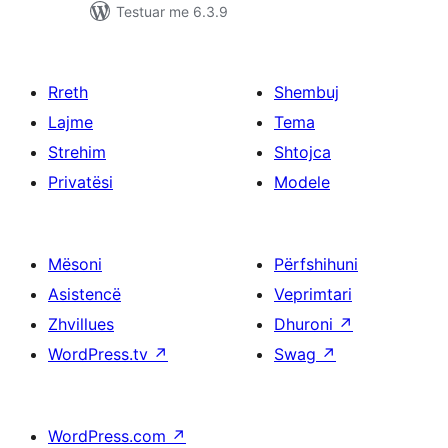
Testuar me 6.3.9
Rreth
Shembuj
Lajme
Tema
Strehim
Shtojca
Privatësi
Modele
Mësoni
Përfshihuni
Asistencë
Veprimtari
Zhvillues
Dhuroni
↗
WordPress.tv
↗
Swag
↗
WordPress.com
↗