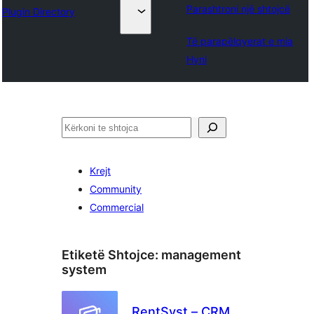
Parashtroni një shtojcë
Plugin Directory
Të parapëlqyerat e mia
Hyni
Kërko
Krejt
Community
Commercial
Etiketë Shtojce:
management
system
RentSyst – CRM