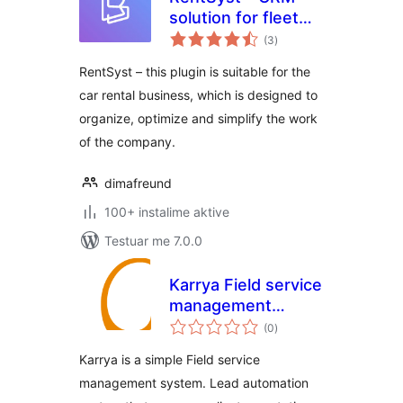
solution for fleet
vlerësime
management
(3
)
gjithsej
RentSyst – this plugin is suitable for the
car rental business, which is designed to
organize, optimize and simplify the work
of the company.
dimafreund
100+ instalime aktive
Testuar me 7.0.0
Karrya Field service
management
vlerësime
system
(0
)
gjithsej
Karrya is a simple Field service
management system. Lead automation