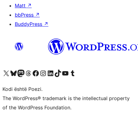
Matt
↗
bbPress
↗
BuddyPress
↗
Vizitoni llogarinë tonë X (ish Twitter)
Vizitoni llogarinë tonë Bluesky
Vizitoni llogarinë tonë Mastodon
Vizitoni llogarinë tonë Threads
Vizitoni faqen tonë në Facebook
Vizitoni llogarinë tonë Instagram
Vizitoni llogarinë tonë LinkedIn
Vizitoni llogarinë tonë TikTok
Vizitoni kanalin tonë YouTube
Vizitoni llogarinë tonë Tumblr
Kodi është Poezi.
The WordPress® trademark is the intellectual property
of the WordPress Foundation.