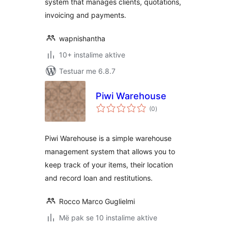
system that manages clients, quotations,
invoicing and payments.
wapnishantha
10+ instalime aktive
Testuar me 6.8.7
Piwi Warehouse
vlerësime
(0
)
gjithsej
Piwi Warehouse is a simple warehouse
management system that allows you to
keep track of your items, their location
and record loan and restitutions.
Rocco Marco Guglielmi
Më pak se 10 instalime aktive