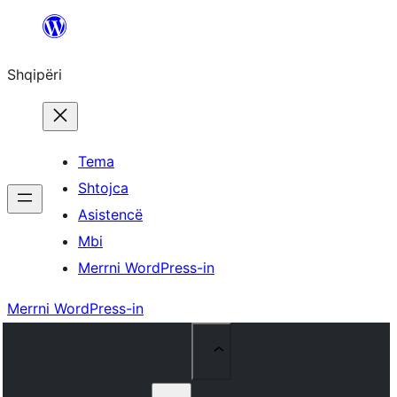
Hidhu
te
Shqipëri
lënda
Tema
Shtojca
Asistencë
Mbi
Merrni WordPress-in
Merrni WordPress-in