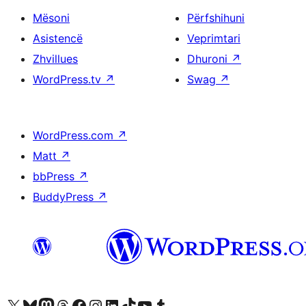
Mësoni
Përfshihuni
Asistencë
Veprimtari
Zhvillues
Dhuroni
↗
WordPress.tv
↗
Swag
↗
WordPress.com
↗
Matt
↗
bbPress
↗
BuddyPress
↗
Vizitoni llogarinë tonë X (ish Twitter)
Vizitoni llogarinë tonë Bluesky
Vizitoni llogarinë tonë Mastodon
Vizitoni llogarinë tonë Threads
Vizitoni faqen tonë në Facebook
Vizitoni llogarinë tonë Instagram
Vizitoni llogarinë tonë LinkedIn
Vizitoni llogarinë tonë TikTok
Vizitoni kanalin tonë YouTube
Vizitoni llogarinë tonë Tumblr