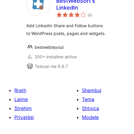
BestWebSoft's
LinkedIn
vlerësime
(5
)
gjithsej
Add LinkedIn Share and Follow buttons
to WordPress posts, pages and widgets.
bestweblayout
200+ instalime aktive
Testuar me 6.8.7
Rreth
Shembuj
Lajme
Tema
Strehim
Shtojca
Privatësi
Modele