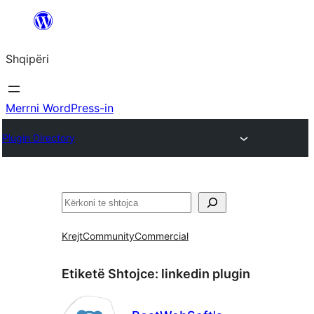
Hidhu
te
Shqipëri
lënda
Merrni WordPress-in
Plugin Directory
Kërko
Krejt
Community
Commercial
Etiketë Shtojce:
linkedin plugin