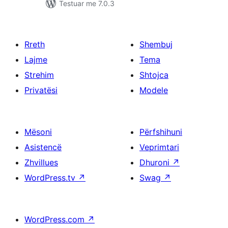
Testuar me 7.0.3
Rreth
Shembuj
Lajme
Tema
Strehim
Shtojca
Privatësi
Modele
Mësoni
Përfshihuni
Asistencë
Veprimtari
Zhvillues
Dhuroni
↗
WordPress.tv
↗
Swag
↗
WordPress.com
↗