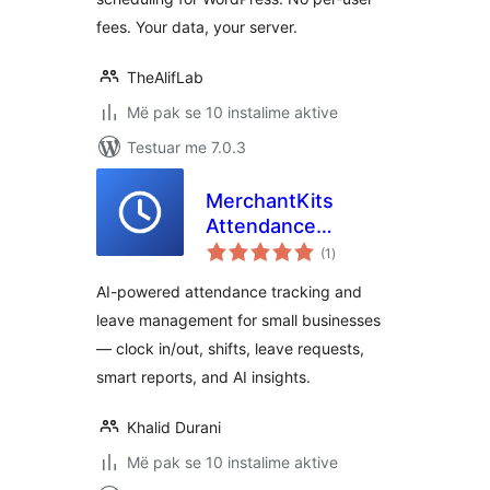
fees. Your data, your server.
TheAlifLab
Më pak se 10 instalime aktive
Testuar me 7.0.3
MerchantKits
Attendance
vlerësime
Manager
(1
)
gjithsej
AI-powered attendance tracking and
leave management for small businesses
— clock in/out, shifts, leave requests,
smart reports, and AI insights.
Khalid Durani
Më pak se 10 instalime aktive