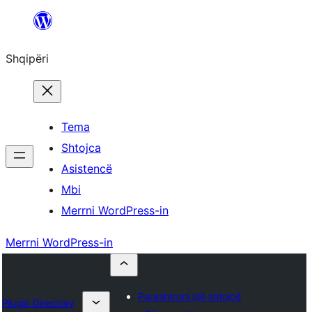
Hidhu
te
Shqipëri
lënda
Tema
Shtojca
Asistencë
Mbi
Merrni WordPress-in
Merrni WordPress-in
Parashtroni një shtojcë
Plugin Directory