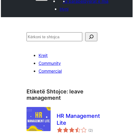
Të parapëlqyerat e mia
Hyni
Kërko
Krejt
Community
Commercial
Etiketë Shtojce:
leave
management
HR Management
Lite
vlerësime
(2
)
gjithsej