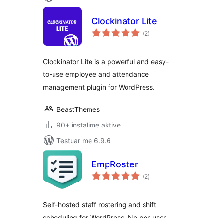
Clockinator Lite
vlerësime
(2
)
gjithsej
Clockinator Lite is a powerful and easy-
to-use employee and attendance
management plugin for WordPress.
BeastThemes
90+ instalime aktive
Testuar me 6.9.6
EmpRoster
vlerësime
(2
)
gjithsej
Self-hosted staff rostering and shift
scheduling for WordPress. No per-user