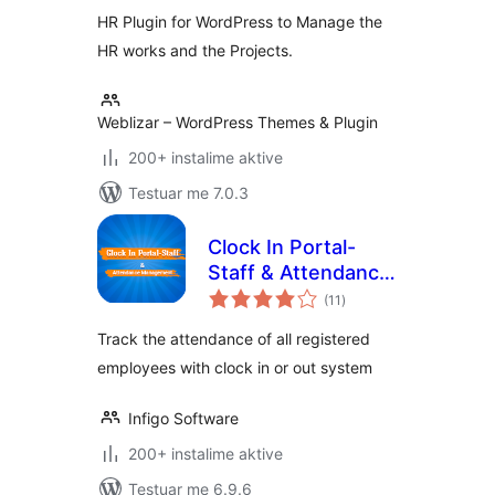
HR Plugin for WordPress to Manage the
HR works and the Projects.
Weblizar – WordPress Themes & Plugin
200+ instalime aktive
Testuar me 7.0.3
Clock In Portal-
Staff & Attendance
vlerësime
Management
(11
)
gjithsej
Track the attendance of all registered
employees with clock in or out system
Infigo Software
200+ instalime aktive
Testuar me 6.9.6