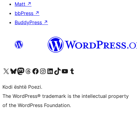
Matt
↗
bbPress
↗
BuddyPress
↗
Vizitoni llogarinë tonë X (ish Twitter)
Vizitoni llogarinë tonë Bluesky
Vizitoni llogarinë tonë Mastodon
Vizitoni llogarinë tonë Threads
Vizitoni faqen tonë në Facebook
Vizitoni llogarinë tonë Instagram
Vizitoni llogarinë tonë LinkedIn
Vizitoni llogarinë tonë TikTok
Vizitoni kanalin tonë YouTube
Vizitoni llogarinë tonë Tumblr
Kodi është Poezi.
The WordPress® trademark is the intellectual property
of the WordPress Foundation.