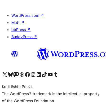
WordPress.com
↗
Matt
↗
bbPress
↗
BuddyPress
↗
Vizitoni llogarinë tonë X (ish Twitter)
Vizitoni llogarinë tonë Bluesky
Vizitoni llogarinë tonë Mastodon
Vizitoni llogarinë tonë Threads
Vizitoni faqen tonë në Facebook
Vizitoni llogarinë tonë Instagram
Vizitoni llogarinë tonë LinkedIn
Vizitoni llogarinë tonë TikTok
Vizitoni kanalin tonë YouTube
Vizitoni llogarinë tonë Tumblr
Kodi është Poezi.
The WordPress® trademark is the intellectual property
of the WordPress Foundation.