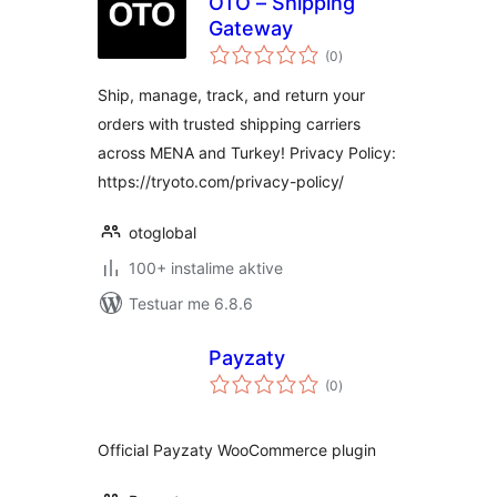
OTO – Shipping
Gateway
vlerësime
(0
)
gjithsej
Ship, manage, track, and return your
orders with trusted shipping carriers
across MENA and Turkey! Privacy Policy:
https://tryoto.com/privacy-policy/
otoglobal
100+ instalime aktive
Testuar me 6.8.6
Payzaty
vlerësime
(0
)
gjithsej
Official Payzaty WooCommerce plugin