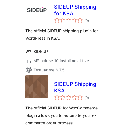
SIDEUP Shipping
for KSA
vlerësime
(0
)
gjithsej
The official SIDEUP shipping plugin for
WordPress in KSA.
SIDEUP
Më pak se 10 instalime aktive
Testuar me 6.7.5
SIDEUP Shipping
KSA
vlerësime
(0
)
gjithsej
The official SIDEUP for WooCommerce
plugin allows you to automate your e-
commerce order process.