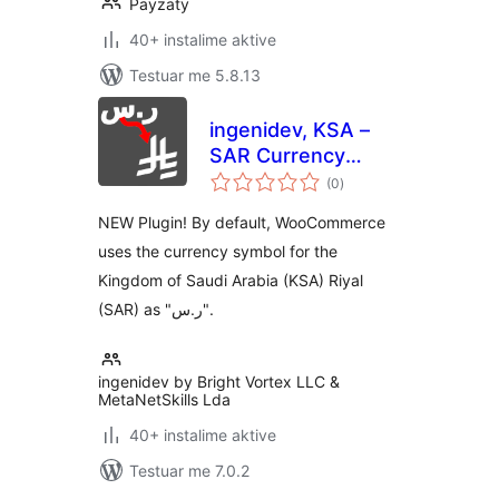
Payzaty
40+ instalime aktive
Testuar me 5.8.13
ingenidev, KSA –
SAR Currency
vlerësime
Symbol Changer
(0
)
gjithsej
مغير رمز عملة الريال
NEW Plugin! By default, WooCommerce
السعودي
uses the currency symbol for the
Kingdom of Saudi Arabia (KSA) Riyal
(SAR) as "ر.س".
ingenidev by Bright Vortex LLC &
MetaNetSkills Lda
40+ instalime aktive
Testuar me 7.0.2