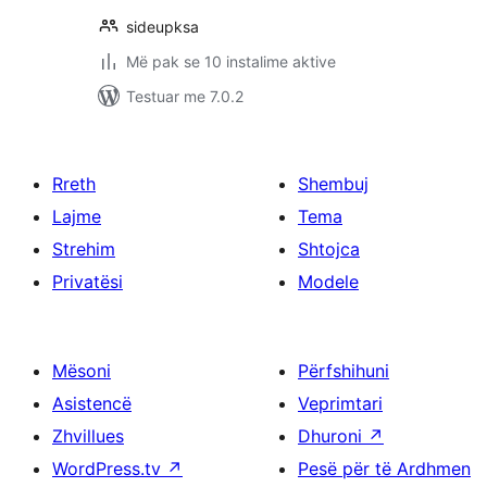
sideupksa
Më pak se 10 instalime aktive
Testuar me 7.0.2
Rreth
Shembuj
Lajme
Tema
Strehim
Shtojca
Privatësi
Modele
Mësoni
Përfshihuni
Asistencë
Veprimtari
Zhvillues
Dhuroni
↗
WordPress.tv
↗
Pesë për të Ardhmen