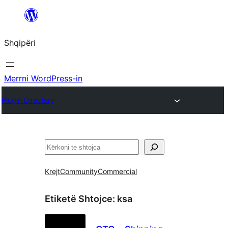
Hidhu
te
Shqipëri
lënda
Merrni WordPress-in
Plugin Directory
Kërko
Krejt
Community
Commercial
Etiketë Shtojce:
ksa