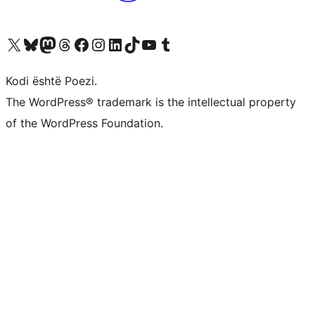
Vizitoni llogarinë tonë X (ish Twitter)
Vizitoni llogarinë tonë Bluesky
Vizitoni llogarinë tonë Mastodon
Vizitoni llogarinë tonë Threads
Vizitoni faqen tonë në Facebook
Vizitoni llogarinë tonë Instagram
Vizitoni llogarinë tonë LinkedIn
Vizitoni llogarinë tonë TikTok
Vizitoni kanalin tonë YouTube
Vizitoni llogarinë tonë Tumblr
Kodi është Poezi.
The WordPress® trademark is the intellectual property
of the WordPress Foundation.