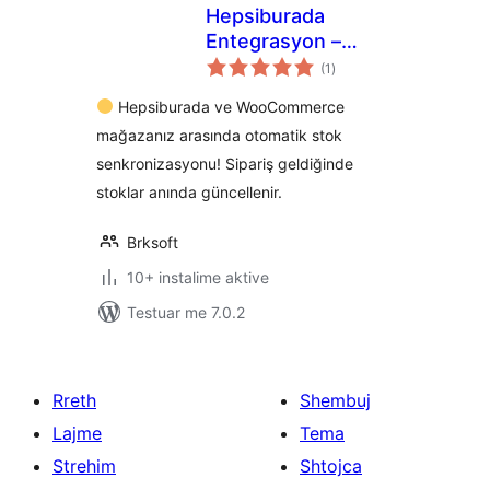
Hepsiburada
Entegrasyon –
vlerësime
Brksoft
(1
)
gjithsej
Hepsiburada ve WooCommerce
mağazanız arasında otomatik stok
senkronizasyonu! Sipariş geldiğinde
stoklar anında güncellenir.
Brksoft
10+ instalime aktive
Testuar me 7.0.2
Rreth
Shembuj
Lajme
Tema
Strehim
Shtojca