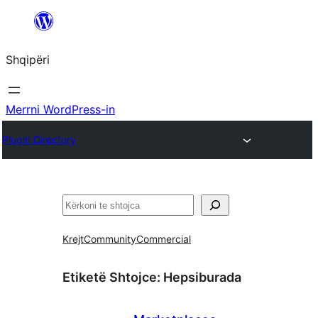
Hidhu
te
Shqipëri
lënda
Merrni WordPress-in
Plugin Directory
Kërko
Krejt
Community
Commercial
Etiketë Shtojce:
Hepsiburada