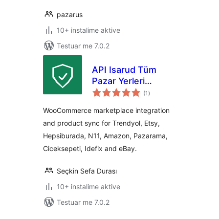
pazarus
10+ instalime aktive
Testuar me 7.0.2
API Isarud Tüm
Pazar Yerleri
vlerësime
Ticaret
(1
)
gjithsej
Entegrasyonu
WooCommerce marketplace integration
and product sync for Trendyol, Etsy,
Hepsiburada, N11, Amazon, Pazarama,
Ciceksepeti, Idefix and eBay.
Seçkin Sefa Durası
10+ instalime aktive
Testuar me 7.0.2