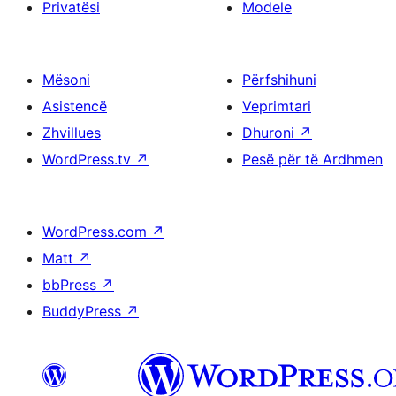
Privatësi
Modele
Mësoni
Përfshihuni
Asistencë
Veprimtari
Zhvillues
Dhuroni
↗
WordPress.tv
↗
Pesë për të Ardhmen
WordPress.com
↗
Matt
↗
bbPress
↗
BuddyPress
↗