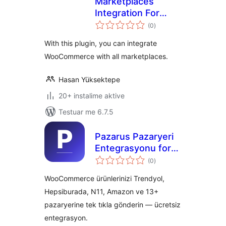
Marketplaces
Integration For
vlerësime
WooCommerce
(0
)
gjithsej
With this plugin, you can integrate
WooCommerce with all marketplaces.
Hasan Yüksektepe
20+ instalime aktive
Testuar me 6.7.5
Pazarus Pazaryeri
Entegrasyonu for
vlerësime
WooCommerce
(0
)
gjithsej
WooCommerce ürünlerinizi Trendyol,
Hepsiburada, N11, Amazon ve 13+
pazaryerine tek tıkla gönderin — ücretsiz
entegrasyon.