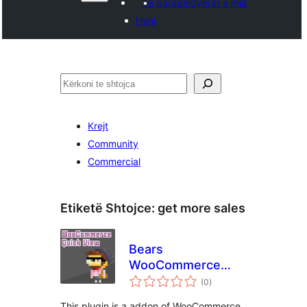
Të parapëlqyerat e mia
Hyni
Kërko
Krejt
Community
Commercial
Etiketë Shtojce:
get more sales
Bears
WooCommerce
vlerësime
Product Quick View
(0
)
gjithsej
This plugin is a addon of WooCommerce.