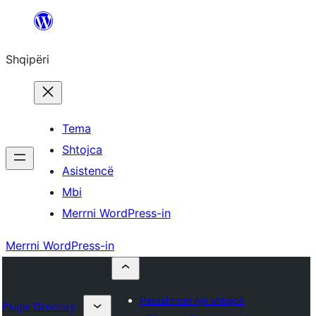
Hidhu
te
Shqipëri
lënda
Tema
Shtojca
Asistencë
Mbi
Merrni WordPress-in
Merrni WordPress-in
Parashtroni një shtojcë
Plugin Directory