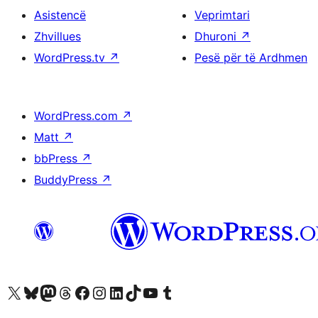
Asistencë
Veprimtari
Zhvillues
Dhuroni
↗
WordPress.tv
↗
Pesë për të Ardhmen
WordPress.com
↗
Matt
↗
bbPress
↗
BuddyPress
↗
Vizitoni llogarinë tonë X (ish Twitter)
Vizitoni llogarinë tonë Bluesky
Vizitoni llogarinë tonë Mastodon
Vizitoni llogarinë tonë Threads
Vizitoni faqen tonë në Facebook
Vizitoni llogarinë tonë Instagram
Vizitoni llogarinë tonë LinkedIn
Vizitoni llogarinë tonë TikTok
Vizitoni kanalin tonë YouTube
Vizitoni llogarinë tonë Tumblr