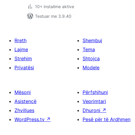
10+ instalime aktive
Testuar me 3.9.40
Rreth
Shembuj
Lajme
Tema
Strehim
Shtojca
Privatësi
Modele
Mësoni
Përfshihuni
Asistencë
Veprimtari
Zhvillues
Dhuroni
↗
WordPress.tv
↗
Pesë për të Ardhmen