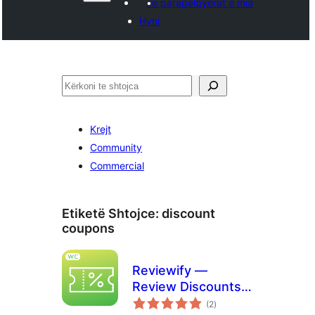
Të parapëlqyerat e mia
Hyni
Kërko
Krejt
Community
Commercial
Etiketë Shtojce:
discount
coupons
Reviewify —
Review Discounts &
vlerësime
Photo/Video
(2
)
gjithsej