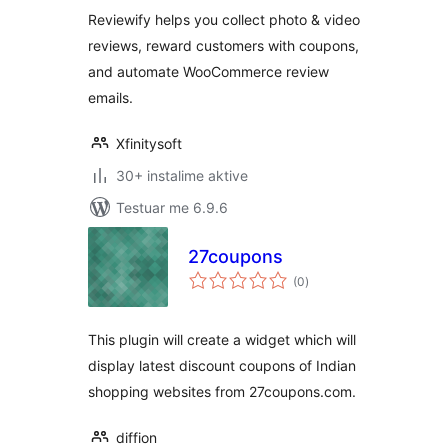
Reviews for
Reviewify helps you collect photo & video
WooCommerce
reviews, reward customers with coupons,
and automate WooCommerce review
emails.
Xfinitysoft
30+ instalime aktive
Testuar me 6.9.6
27coupons
vlerësime
(0
)
gjithsej
This plugin will create a widget which will
display latest discount coupons of Indian
shopping websites from 27coupons.com.
diffion