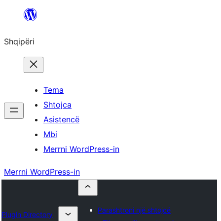
Hidhu
te
Shqipëri
lënda
Tema
Shtojca
Asistencë
Mbi
Merrni WordPress-in
Merrni WordPress-in
Parashtroni një shtojcë
Plugin Directory