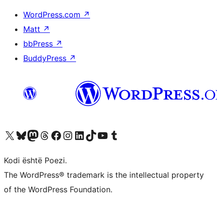
WordPress.com
↗
Matt
↗
bbPress
↗
BuddyPress
↗
Vizitoni llogarinë tonë X (ish Twitter)
Vizitoni llogarinë tonë Bluesky
Vizitoni llogarinë tonë Mastodon
Vizitoni llogarinë tonë Threads
Vizitoni faqen tonë në Facebook
Vizitoni llogarinë tonë Instagram
Vizitoni llogarinë tonë LinkedIn
Vizitoni llogarinë tonë TikTok
Vizitoni kanalin tonë YouTube
Vizitoni llogarinë tonë Tumblr
Kodi është Poezi.
The WordPress® trademark is the intellectual property
of the WordPress Foundation.