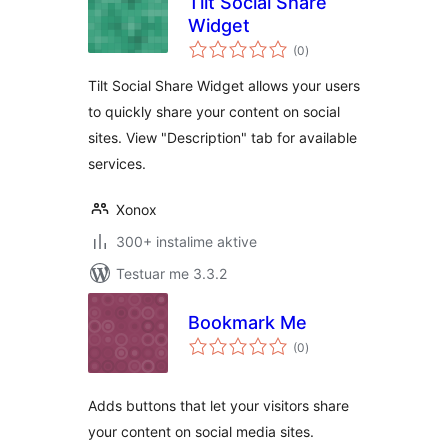
Tilt Social Share
Widget
vlerësime
(0
)
gjithsej
Tilt Social Share Widget allows your users
to quickly share your content on social
sites. View "Description" tab for available
services.
Xonox
300+ instalime aktive
Testuar me 3.3.2
Bookmark Me
vlerësime
(0
)
gjithsej
Adds buttons that let your visitors share
your content on social media sites.