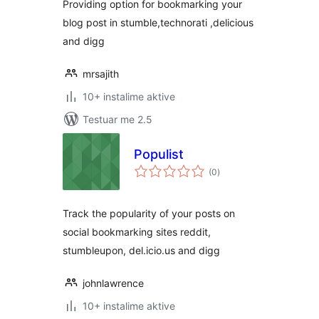
Providing option for bookmarking your
blog post in stumble,technorati ,delicious
and digg
mrsajith
10+ instalime aktive
Testuar me 2.5
Populist
vlerësime
(0
)
gjithsej
Track the popularity of your posts on
social bookmarking sites reddit,
stumbleupon, del.icio.us and digg
johnlawrence
10+ instalime aktive