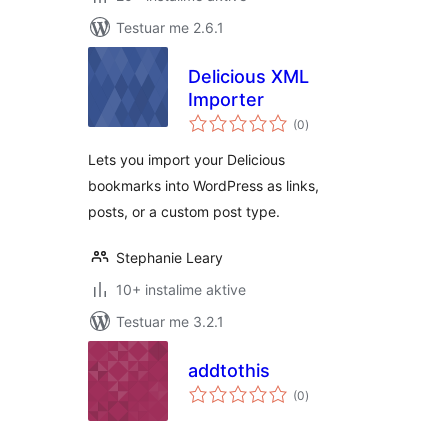
Testuar me 2.6.1
Delicious XML
Importer
vlerësime
(0
)
gjithsej
Lets you import your Delicious
bookmarks into WordPress as links,
posts, or a custom post type.
Stephanie Leary
10+ instalime aktive
Testuar me 3.2.1
addtothis
vlerësime
(0
)
gjithsej