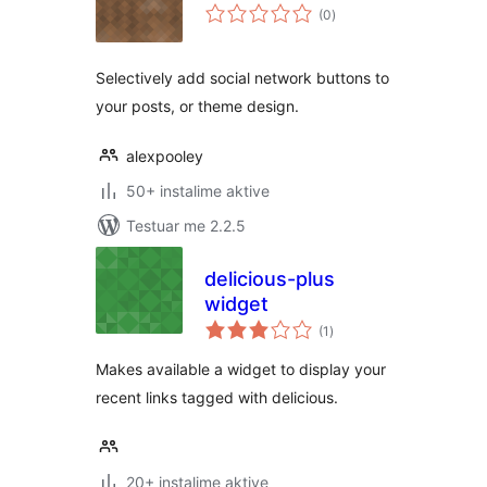
vlerësime
(0
)
gjithsej
Selectively add social network buttons to
your posts, or theme design.
alexpooley
50+ instalime aktive
Testuar me 2.2.5
delicious-plus
widget
vlerësime
(1
)
gjithsej
Makes available a widget to display your
recent links tagged with delicious.
20+ instalime aktive