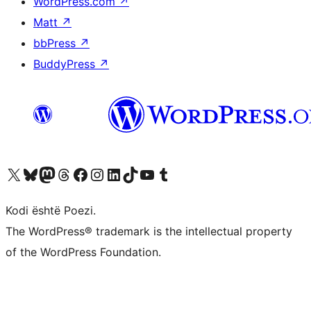
WordPress.com
↗
Matt
↗
bbPress
↗
BuddyPress
↗
Vizitoni llogarinë tonë X (ish Twitter)
Vizitoni llogarinë tonë Bluesky
Vizitoni llogarinë tonë Mastodon
Vizitoni llogarinë tonë Threads
Vizitoni faqen tonë në Facebook
Vizitoni llogarinë tonë Instagram
Vizitoni llogarinë tonë LinkedIn
Vizitoni llogarinë tonë TikTok
Vizitoni kanalin tonë YouTube
Vizitoni llogarinë tonë Tumblr
Kodi është Poezi.
The WordPress® trademark is the intellectual property
of the WordPress Foundation.