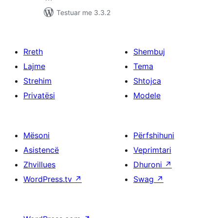
Testuar me 3.3.2
Rreth
Shembuj
Lajme
Tema
Strehim
Shtojca
Privatësi
Modele
Mësoni
Përfshihuni
Asistencë
Veprimtari
Zhvillues
Dhuroni
↗
WordPress.tv
↗
Swag
↗