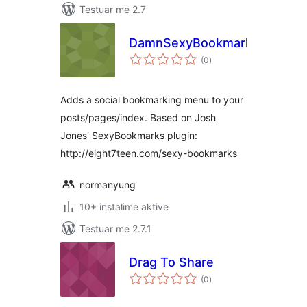
Testuar me 2.7
DamnSexyBookmarks
vlerësime
(0
)
gjithsej
Adds a social bookmarking menu to your
posts/pages/index. Based on Josh
Jones' SexyBookmarks plugin:
http://eight7teen.com/sexy-bookmarks
normanyung
10+ instalime aktive
Testuar me 2.7.1
Drag To Share
vlerësime
(0
)
gjithsej