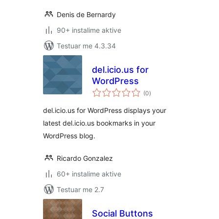
Denis de Bernardy
90+ instalime aktive
Testuar me 4.3.34
del.icio.us for
WordPress
vlerësime
(0
)
gjithsej
del.icio.us for WordPress displays your
latest del.icio.us bookmarks in your
WordPress blog.
Ricardo Gonzalez
60+ instalime aktive
Testuar me 2.7
Social Buttons