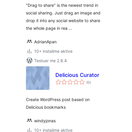
"Drag to share" is the newest trend in
social sharing. Just drag an image and
drop it into any social website to share
the whole page in rea …
AdrianApan
10+ instalime aktive
Testuar me 2.8.4
Delicious Curator
vlerësime
(0
)
gjithsej
Create WordPress post based on
Delicious bookmarks
windyjonas
10+ instalime aktive