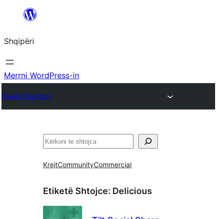
Hidhu
te
Shqipëri
lënda
Merrni WordPress-in
Plugin Directory
Kërko
Krejt
Community
Commercial
Etiketë Shtojce:
Delicious