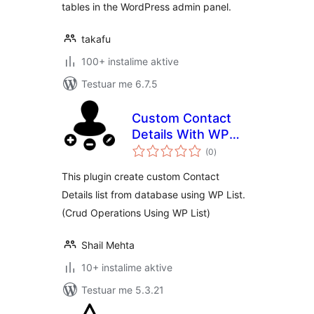
tables in the WordPress admin panel.
takafu
100+ instalime aktive
Testuar me 6.7.5
Custom Contact
Details With WP
vlerësime
List
(0
)
gjithsej
This plugin create custom Contact
Details list from database using WP List.
(Crud Operations Using WP List)
Shail Mehta
10+ instalime aktive
Testuar me 5.3.21