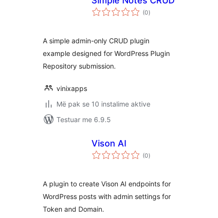
Simple Notes CRUD
vlerësime
(0
)
gjithsej
A simple admin-only CRUD plugin
example designed for WordPress Plugin
Repository submission.
vinixapps
Më pak se 10 instalime aktive
Testuar me 6.9.5
Vison AI
vlerësime
(0
)
gjithsej
A plugin to create Vison AI endpoints for
WordPress posts with admin settings for
Token and Domain.