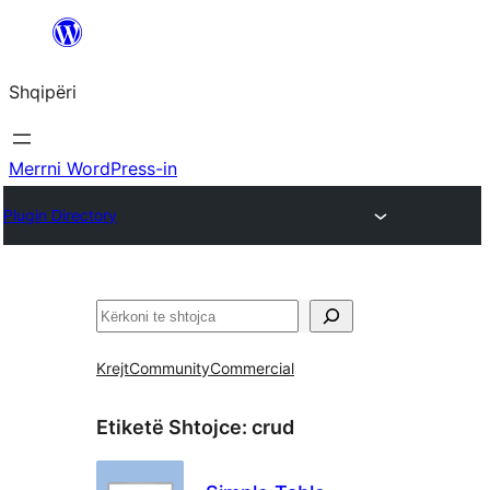
Hidhu
te
Shqipëri
lënda
Merrni WordPress-in
Plugin Directory
Kërko
Krejt
Community
Commercial
Etiketë Shtojce:
crud