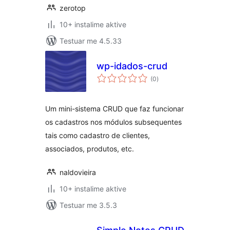
zerotop
10+ instalime aktive
Testuar me 4.5.33
wp-idados-crud
vlerësime
(0
)
gjithsej
Um mini-sistema CRUD que faz funcionar
os cadastros nos módulos subsequentes
tais como cadastro de clientes,
associados, produtos, etc.
naldovieira
10+ instalime aktive
Testuar me 3.5.3