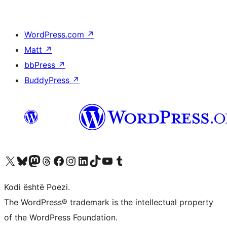
WordPress.com
↗
Matt
↗
bbPress
↗
BuddyPress
↗
Vizitoni llogarinë tonë X (ish Twitter)
Vizitoni llogarinë tonë Bluesky
Vizitoni llogarinë tonë Mastodon
Vizitoni llogarinë tonë Threads
Vizitoni faqen tonë në Facebook
Vizitoni llogarinë tonë Instagram
Vizitoni llogarinë tonë LinkedIn
Vizitoni llogarinë tonë TikTok
Vizitoni kanalin tonë YouTube
Vizitoni llogarinë tonë Tumblr
Kodi është Poezi.
The WordPress® trademark is the intellectual property
of the WordPress Foundation.