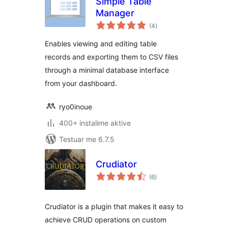
Simple Table
Manager
vlerësime
(4
)
gjithsej
Enables viewing and editing table
records and exporting them to CSV files
through a minimal database interface
from your dashboard.
ryo0inoue
400+ instalime aktive
Testuar me 6.7.5
Crudiator
vlerësime
(6
)
gjithsej
Crudiator is a plugin that makes it easy to
achieve CRUD operations on custom