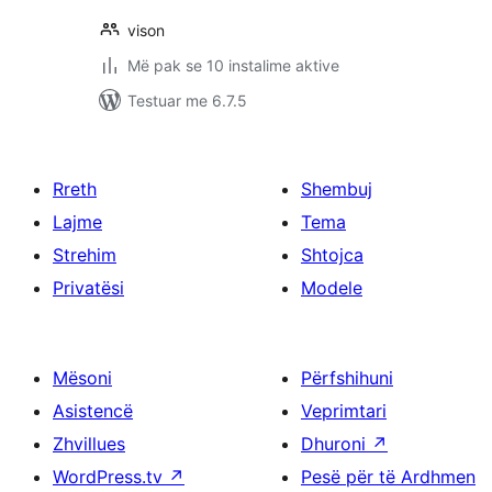
vison
Më pak se 10 instalime aktive
Testuar me 6.7.5
Rreth
Shembuj
Lajme
Tema
Strehim
Shtojca
Privatësi
Modele
Mësoni
Përfshihuni
Asistencë
Veprimtari
Zhvillues
Dhuroni
↗
WordPress.tv
↗
Pesë për të Ardhmen