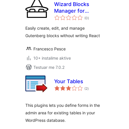
Wizard Blocks
Manager for
vlerësime
Gutenberg
(0
)
gjithsej
Easily create, edit, and manage
Gutenberg blocks without writing React
Francesco Pesce
10+ instalime aktive
Testuar me 7.0.2
Your Tables
vlerësime
(2
)
gjithsej
This plugins lets you define forms in the
admin area for existing tables in your
WordPress database.