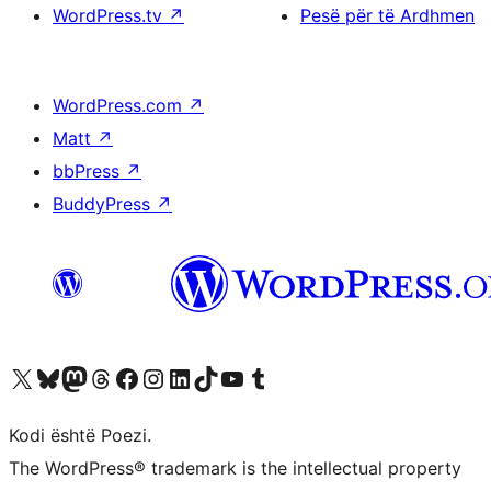
WordPress.tv
↗
Pesë për të Ardhmen
WordPress.com
↗
Matt
↗
bbPress
↗
BuddyPress
↗
Vizitoni llogarinë tonë X (ish Twitter)
Vizitoni llogarinë tonë Bluesky
Vizitoni llogarinë tonë Mastodon
Vizitoni llogarinë tonë Threads
Vizitoni faqen tonë në Facebook
Vizitoni llogarinë tonë Instagram
Vizitoni llogarinë tonë LinkedIn
Vizitoni llogarinë tonë TikTok
Vizitoni kanalin tonë YouTube
Vizitoni llogarinë tonë Tumblr
Kodi është Poezi.
The WordPress® trademark is the intellectual property