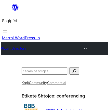
Hidhu
te
Shqipëri
lënda
Merrni WordPress-in
Plugin Directory
Kërko
Krejt
Community
Commercial
Etiketë Shtojce:
conferencing