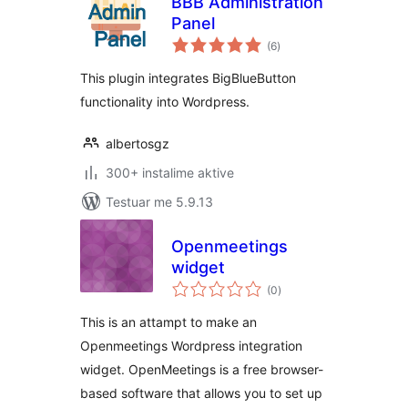
BBB Administration
Panel
vlerësime
(6
)
gjithsej
This plugin integrates BigBlueButton
functionality into Wordpress.
albertosgz
300+ instalime aktive
Testuar me 5.9.13
Openmeetings
widget
vlerësime
(0
)
gjithsej
This is an attampt to make an
Openmeetings Wordpress integration
widget. OpenMeetings is a free browser-
based software that allows you to set up