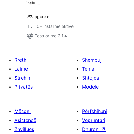
insta …
apunker
10+ instalime aktive
Testuar me 3.1.4
Rreth
Shembuj
Lajme
Tema
Strehim
Shtojca
Privatësi
Modele
Mësoni
Përfshihuni
Asistencë
Veprimtari
Zhvillues
Dhuroni
↗