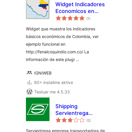
Widget Indicadores
Economicos en
vlerësime
Colombia
(1
)
gjithsej
Widget que muestra los indicadores
básicos económicos de Colombia, ver
ejemplo funcional en
http://fenalcoquindio.com.co/ La
información de este plugi …
IGNIWEB
60+ instalime aktive
Testuar me 4.5.33
Shipping
Servientrega
vlerësime
Woocommerce
(2
)
gjithsej
Servientrega empresa transportadora de