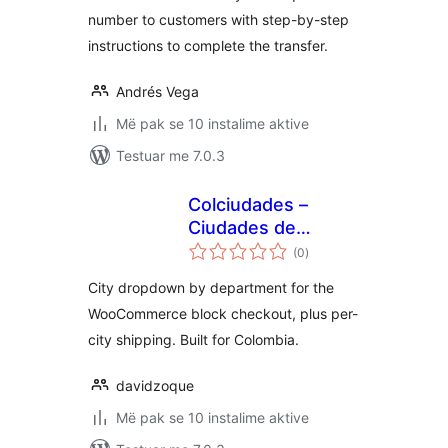
number to customers with step-by-step
instructions to complete the transfer.
Andrés Vega
Më pak se 10 instalime aktive
Testuar me 7.0.3
Colciudades –
Ciudades de
vlerësime
Colombia para el
(0
)
gjithsej
Checkout
City dropdown by department for the
WooCommerce block checkout, plus per-
city shipping. Built for Colombia.
davidzoque
Më pak se 10 instalime aktive