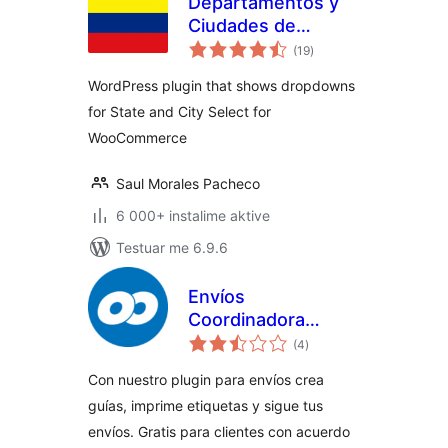
Departamentos y
Ciudades de
vlerësime
Colombia para
(19
)
gjithsej
Woocommerce
WordPress plugin that shows dropdowns
for State and City Select for
WooCommerce
Saul Morales Pacheco
6 000+ instalime aktive
Testuar me 6.9.6
Envíos
Coordinadora
vlerësime
Woocommerce
(4
)
gjithsej
(Oficial) –
Con nuestro plugin para envíos crea
WordPress plugin
guías, imprime etiquetas y sigue tus
envíos. Gratis para clientes con acuerdo