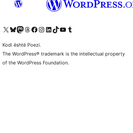
Vizitoni llogarinë tonë X (ish Twitter)
Vizitoni llogarinë tonë Bluesky
Vizitoni llogarinë tonë Mastodon
Vizitoni llogarinë tonë Threads
Vizitoni faqen tonë në Facebook
Vizitoni llogarinë tonë Instagram
Vizitoni llogarinë tonë LinkedIn
Vizitoni llogarinë tonë TikTok
Vizitoni kanalin tonë YouTube
Vizitoni llogarinë tonë Tumblr
Kodi është Poezi.
The WordPress® trademark is the intellectual property
of the WordPress Foundation.