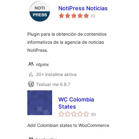
NotiPress Noticias
vlerësime
(1
)
gjithsej
Plugin para la obtención de contenidos
informativos de la agencia de noticias
NotiPress.
ntpmx
20+ instalime aktive
Testuar me 6.8.7
WC Colombia
States
vlerësime
(0
)
gjithsej
Add Colombian states to WooCommerce