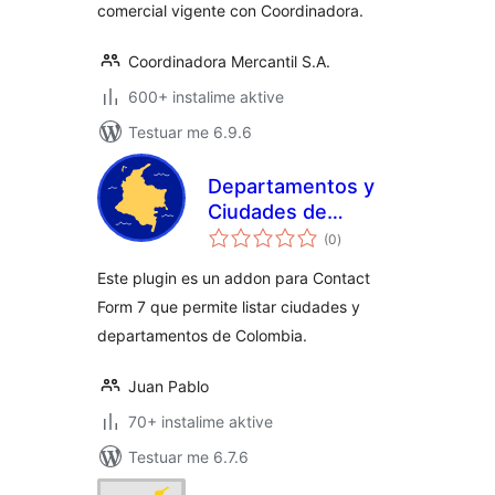
comercial vigente con Coordinadora.
Coordinadora Mercantil S.A.
600+ instalime aktive
Testuar me 6.9.6
Departamentos y
Ciudades de
vlerësime
Colombia para
(0
)
gjithsej
Contact Form 7
Este plugin es un addon para Contact
Form 7 que permite listar ciudades y
departamentos de Colombia.
Juan Pablo
70+ instalime aktive
Testuar me 6.7.6