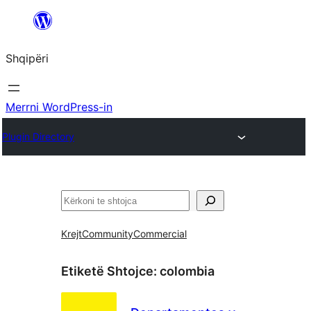
Hidhu
te
Shqipëri
lënda
Merrni WordPress-in
Plugin Directory
Kërko
Krejt
Community
Commercial
Etiketë Shtojce:
colombia