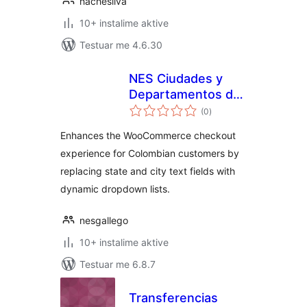
hachesilva
10+ instalime aktive
Testuar me 4.6.30
NES Ciudades y
Departamentos de
vlerësime
Colombia
(0
)
gjithsej
Enhances the WooCommerce checkout
experience for Colombian customers by
replacing state and city text fields with
dynamic dropdown lists.
nesgallego
10+ instalime aktive
Testuar me 6.8.7
Transferencias