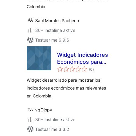
Colombia
Saul Morales Pacheco
30+ instalime aktive
Testuar me 6.9.6
Widget Indicadores
Económicos para
vlerësime
Colombia
(0
)
gjithsej
Widget desarrollado para mostrar los
indicadores económicos más relevantes
en Colombia.
vqOjopv
30+ instalime aktive
Testuar me 3.3.2