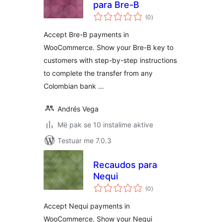
para Bre-B
vlerësime
(0
)
gjithsej
Accept Bre-B payments in
WooCommerce. Show your Bre-B key to
customers with step-by-step instructions
to complete the transfer from any
Colombian bank …
Andrés Vega
Më pak se 10 instalime aktive
Testuar me 7.0.3
Recaudos para
Nequi
vlerësime
(0
)
gjithsej
Accept Nequi payments in
WooCommerce. Show your Nequi