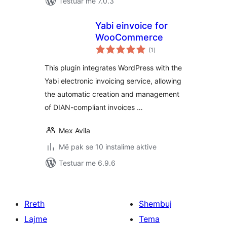
Testuar me 7.0.3
Yabi einvoice for
WooCommerce
vlerësime
(1
)
gjithsej
This plugin integrates WordPress with the
Yabi electronic invoicing service, allowing
the automatic creation and management
of DIAN-compliant invoices …
Mex Avila
Më pak se 10 instalime aktive
Testuar me 6.9.6
Rreth
Shembuj
Lajme
Tema