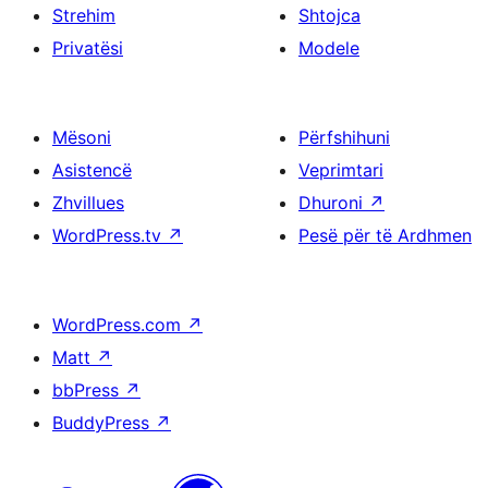
Strehim
Shtojca
Privatësi
Modele
Mësoni
Përfshihuni
Asistencë
Veprimtari
Zhvillues
Dhuroni
↗
WordPress.tv
↗
Pesë për të Ardhmen
WordPress.com
↗
Matt
↗
bbPress
↗
BuddyPress
↗