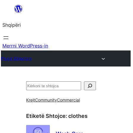
Hidhu
te
Shqipëri
lënda
Merrni WordPress-in
Plugin Directory
Kërko
Krejt
Community
Commercial
Etiketë Shtojce:
clothes