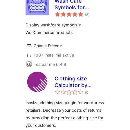
Wash Care
Symbols for
vlerësime
WooCommerce
(8
)
gjithsej
Display wash/care symbols in
WooCommerce products.
Charlie Etienne
100+ instalime aktive
Testuar me 6.4.9
Clothing size
Calculator by
vlerësime
isosize
(0
)
gjithsej
Isosize clothing size plugin for wordpress
retailers. Decrease your costs of returns
by providing the perfect clothing size for
your customers.