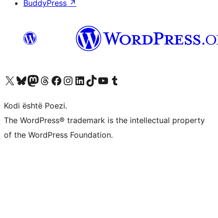
BuddyPress
↗
Vizitoni llogarinë tonë X (ish Twitter)
Vizitoni llogarinë tonë Bluesky
Vizitoni llogarinë tonë Mastodon
Vizitoni llogarinë tonë Threads
Vizitoni faqen tonë në Facebook
Vizitoni llogarinë tonë Instagram
Vizitoni llogarinë tonë LinkedIn
Vizitoni llogarinë tonë TikTok
Vizitoni kanalin tonë YouTube
Vizitoni llogarinë tonë Tumblr
Kodi është Poezi.
The WordPress® trademark is the intellectual property
of the WordPress Foundation.