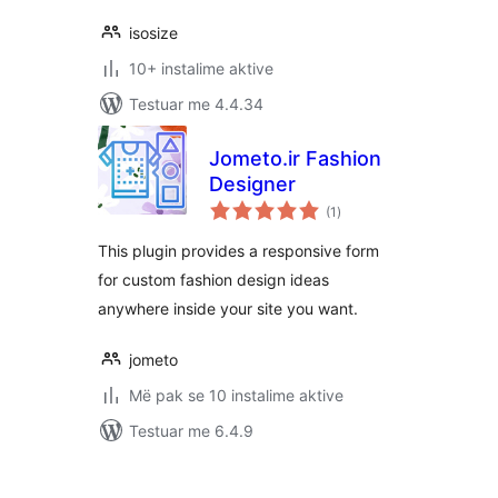
isosize
10+ instalime aktive
Testuar me 4.4.34
Jometo.ir Fashion
Designer
vlerësime
(1
)
gjithsej
This plugin provides a responsive form
for custom fashion design ideas
anywhere inside your site you want.
jometo
Më pak se 10 instalime aktive
Testuar me 6.4.9