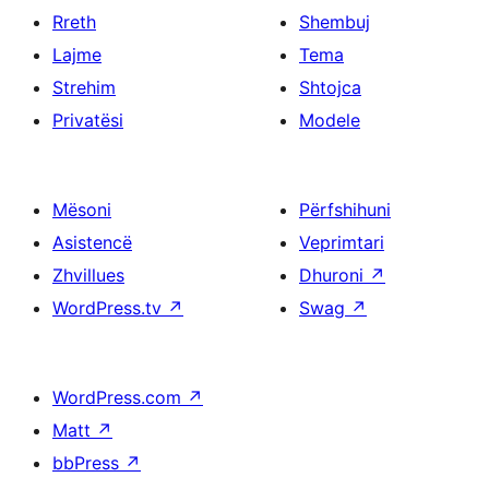
Rreth
Shembuj
Lajme
Tema
Strehim
Shtojca
Privatësi
Modele
Mësoni
Përfshihuni
Asistencë
Veprimtari
Zhvillues
Dhuroni
↗
WordPress.tv
↗
Swag
↗
WordPress.com
↗
Matt
↗
bbPress
↗