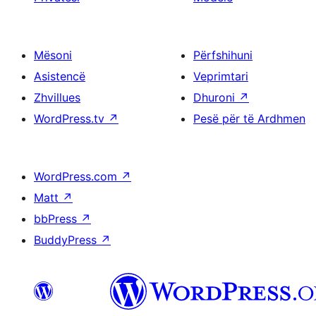
Mësoni
Përfshihuni
Asistencë
Veprimtari
Zhvillues
Dhuroni
↗
WordPress.tv
↗
Pesë për të Ardhmen
WordPress.com
↗
Matt
↗
bbPress
↗
BuddyPress
↗