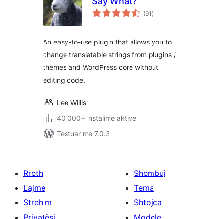
Say What?
vlerësime
(91
)
gjithsej
An easy-to-use plugin that allows you to
change translatable strings from plugins /
themes and WordPress core without
editing code.
Lee Willis
40 000+ instalime aktive
Testuar me 7.0.3
Rreth
Shembuj
Lajme
Tema
Strehim
Shtojca
Privatësi
Modele