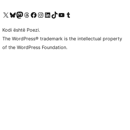
Vizitoni llogarinë tonë X (ish Twitter)
Vizitoni llogarinë tonë Bluesky
Vizitoni llogarinë tonë Mastodon
Vizitoni llogarinë tonë Threads
Vizitoni faqen tonë në Facebook
Vizitoni llogarinë tonë Instagram
Vizitoni llogarinë tonë LinkedIn
Vizitoni llogarinë tonë TikTok
Vizitoni kanalin tonë YouTube
Vizitoni llogarinë tonë Tumblr
Kodi është Poezi.
The WordPress® trademark is the intellectual property
of the WordPress Foundation.