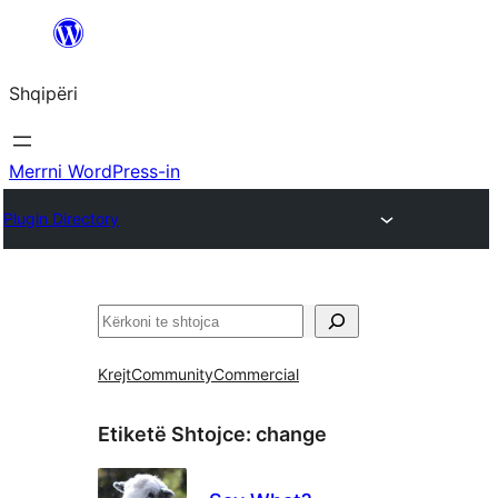
Hidhu
te
Shqipëri
lënda
Merrni WordPress-in
Plugin Directory
Kërko
Krejt
Community
Commercial
Etiketë Shtojce:
change