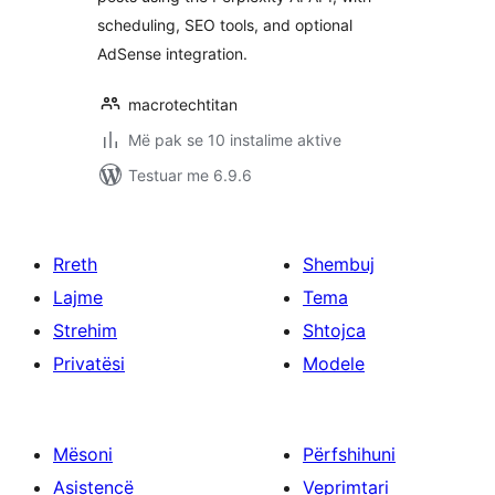
scheduling, SEO tools, and optional
AdSense integration.
macrotechtitan
Më pak se 10 instalime aktive
Testuar me 6.9.6
Rreth
Shembuj
Lajme
Tema
Strehim
Shtojca
Privatësi
Modele
Mësoni
Përfshihuni
Asistencë
Veprimtari