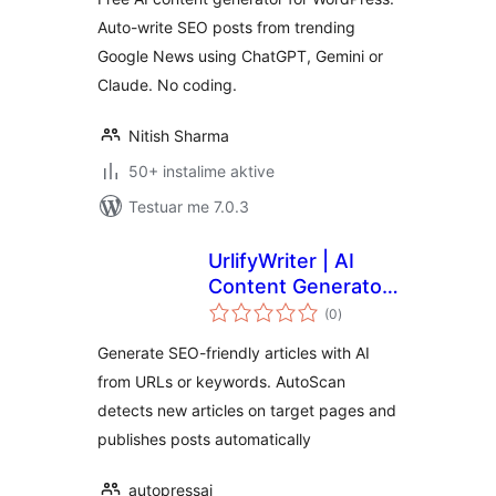
News Auto Blog
Auto-write SEO posts from trending
Google News using ChatGPT, Gemini or
Claude. No coding.
Nitish Sharma
50+ instalime aktive
Testuar me 7.0.3
UrlifyWriter | AI
Content Generator
vlerësime
from URLs
(0
)
gjithsej
Generate SEO-friendly articles with AI
from URLs or keywords. AutoScan
detects new articles on target pages and
publishes posts automatically
autopressai