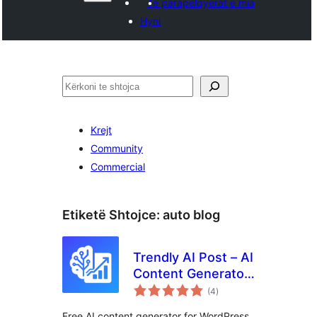
Të parapëlqyerat e mia
Hyni
Kërko
Krejt
Community
Commercial
Etiketë Shtojce:
auto blog
Trendly AI Post – AI
Content Generator,
vlerësime
ChatGPT, Gemini,
(4
)
gjithsej
Claude and Google
Free AI content generator for WordPress.