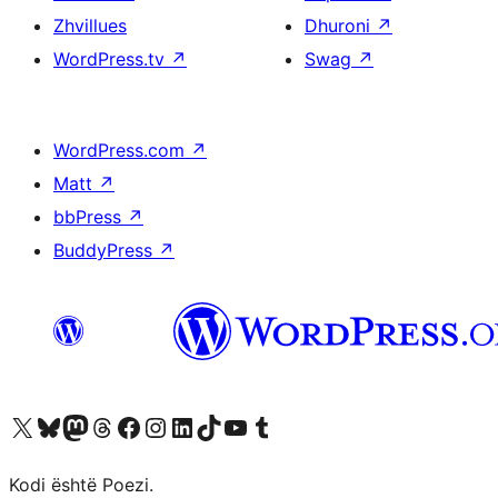
Zhvillues
Dhuroni
↗
WordPress.tv
↗
Swag
↗
WordPress.com
↗
Matt
↗
bbPress
↗
BuddyPress
↗
Vizitoni llogarinë tonë X (ish Twitter)
Vizitoni llogarinë tonë Bluesky
Vizitoni llogarinë tonë Mastodon
Vizitoni llogarinë tonë Threads
Vizitoni faqen tonë në Facebook
Vizitoni llogarinë tonë Instagram
Vizitoni llogarinë tonë LinkedIn
Vizitoni llogarinë tonë TikTok
Vizitoni kanalin tonë YouTube
Vizitoni llogarinë tonë Tumblr
Kodi është Poezi.