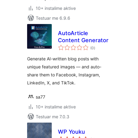
10+ instalime aktive
Testuar me 6.9.6
AutoArticle
Content Generator
vlerësime
(0
)
gjithsej
Generate AI-written blog posts with
unique featured images — and auto-
share them to Facebook, Instagram,
LinkedIn, X, and TikTok.
sa77
10+ instalime aktive
Testuar me 7.0.3
WP Youku
vlerësime