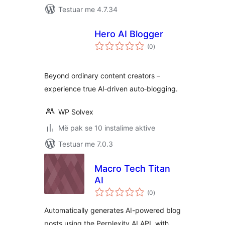
Testuar me 4.7.34
Hero AI Blogger
vlerësime
(0
)
gjithsej
Beyond ordinary content creators –
experience true AI‑driven auto‑blogging.
WP Solvex
Më pak se 10 instalime aktive
Testuar me 7.0.3
Macro Tech Titan
AI
vlerësime
(0
)
gjithsej
Automatically generates AI-powered blog
posts using the Perplexity AI API, with