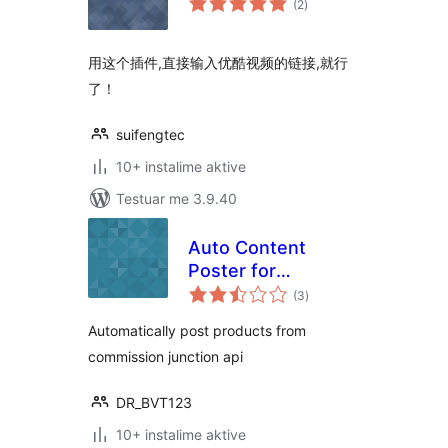
(2
)
gjithsej
用这个插件,直接输入优酷视频的链接,就行
了！
suifengtec
10+ instalime aktive
Testuar me 3.9.40
Auto Content
Poster for
vlerësime
Commission
(3
)
gjithsej
Junction
Automatically post products from
commission junction api
DR_BVT123
10+ instalime aktive