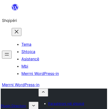
Hidhu
te
Shqipëri
lënda
Tema
Shtojca
Asistencë
Mbi
Merrni WordPress-in
Merrni WordPress-in
Parashtroni një shtojcë
Plugin Directory