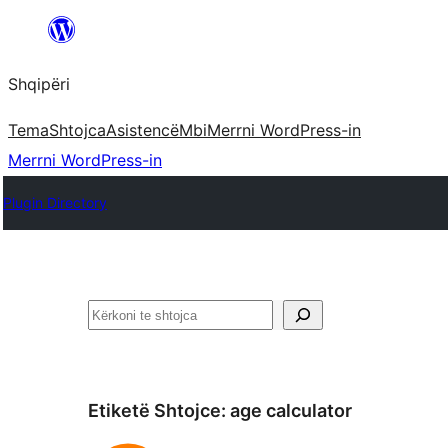
Hidhu
te
Shqipëri
lënda
Tema
Shtojca
Asistencë
Mbi
Merrni WordPress-in
Merrni WordPress-in
Plugin Directory
Kërko
Etiketë Shtojce:
age calculator