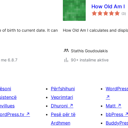
How Old Am I
vl
(3
)
gj
 of birth to current date. It can
How Old Am I calculates and displa
Stathis Goudoulakis
 me 6.8.7
90+ instalime aktive
ësoni
Përfshihuni
WordPres
sistencë
Veprimtari
↗
villues
Dhuroni
↗
Matt
↗
ordPress.tv
↗
Pesë për të
bbPress
Ardhmen
BuddyPre