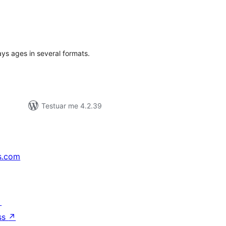
erësime
ithsej
ys ages in several formats.
Testuar me 4.2.39
s.com
↗
ss
↗