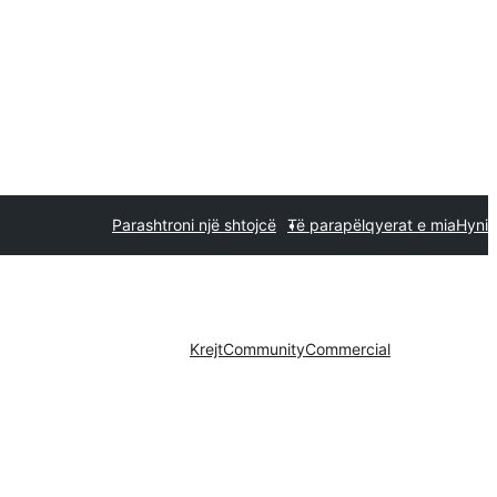
Parashtroni një shtojcë
Të parapëlqyerat e mia
Hyni
Krejt
Community
Commercial