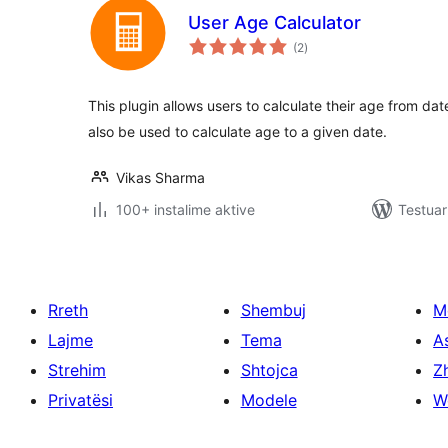
User Age Calculator
vlerësime
(2
)
gjithsej
This plugin allows users to calculate their age from date
also be used to calculate age to a given date.
Vikas Sharma
100+ instalime aktive
Testuar
Rreth
Shembuj
M
Lajme
Tema
A
Strehim
Shtojca
Zh
Privatësi
Modele
W