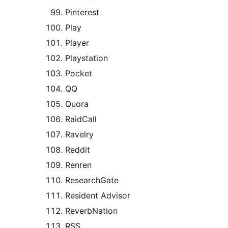
Pinterest
Play
Player
Playstation
Pocket
QQ
Quora
RaidCall
Ravelry
Reddit
Renren
ResearchGate
Resident Advisor
ReverbNation
RSS