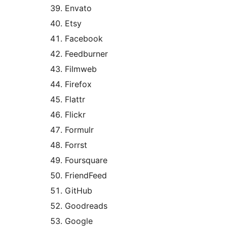
Envato
Etsy
Facebook
Feedburner
Filmweb
Firefox
Flattr
Flickr
Formulr
Forrst
Foursquare
FriendFeed
GitHub
Goodreads
Google