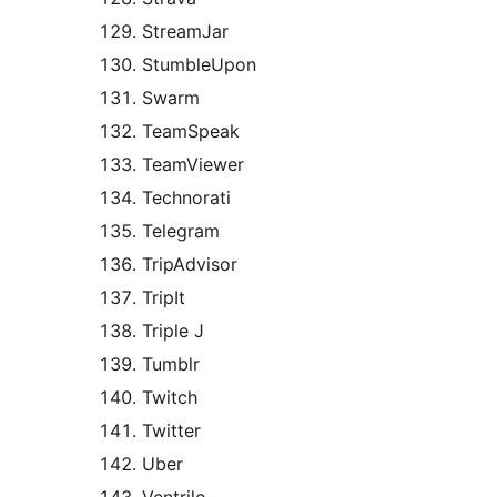
StreamJar
StumbleUpon
Swarm
TeamSpeak
TeamViewer
Technorati
Telegram
TripAdvisor
TripIt
Triple J
Tumblr
Twitch
Twitter
Uber