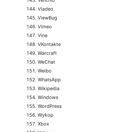
Ventrilo
Viadeo
ViewBug
Vimeo
Vine
VKontakte
Warcraft
WeChat
Weibo
WhatsApp
Wikipedia
Windows
WordPress
Wykop
Xbox