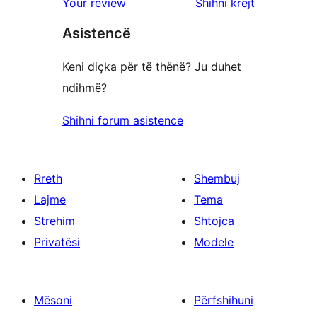
shqyrtimet
Your review
Shihni krejt
yje
2
me
yje
Asistencë
1
yje
Keni diçka për të thënë? Ju duhet
ndihmë?
Shihni forum asistence
Rreth
Shembuj
Lajme
Tema
Strehim
Shtojca
Privatësi
Modele
Mësoni
Përfshihuni