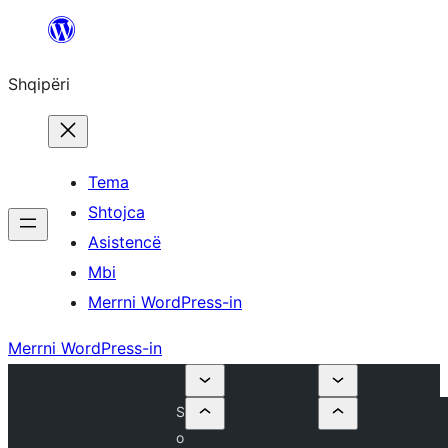
Hidhu
te
Shqipëri
lënda
Tema
Shtojca
Asistencë
Mbi
Merrni WordPress-in
Merrni WordPress-in
S
o