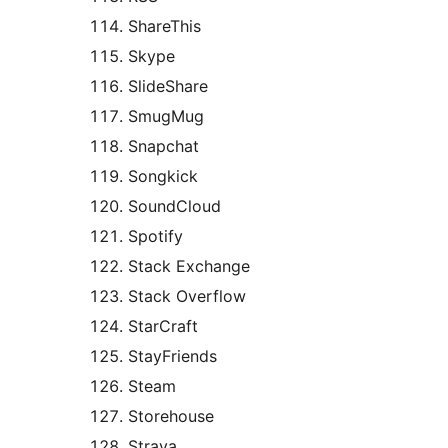
ShareThis
Skype
SlideShare
SmugMug
Snapchat
Songkick
SoundCloud
Spotify
Stack Exchange
Stack Overflow
StarCraft
StayFriends
Steam
Storehouse
Strava