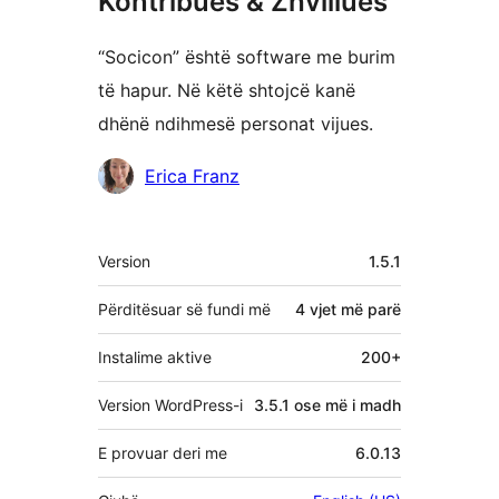
Kontribues & Zhvillues
“Socicon” është software me burim
të hapur. Në këtë shtojcë kanë
dhënë ndihmesë personat vijues.
Kontribues
Erica Franz
Të
Version
1.5.1
tjera
Përditësuar së fundi më
4 vjet
më parë
Instalime aktive
200+
Version WordPress-i
3.5.1 ose më i madh
E provuar deri me
6.0.13