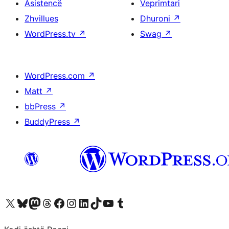
Asistencë
Veprimtari
Zhvillues
Dhuroni
↗
WordPress.tv
↗
Swag
↗
WordPress.com
↗
Matt
↗
bbPress
↗
BuddyPress
↗
Vizitoni llogarinë tonë X (ish Twitter)
Vizitoni llogarinë tonë Bluesky
Vizitoni llogarinë tonë Mastodon
Vizitoni llogarinë tonë Threads
Vizitoni faqen tonë në Facebook
Vizitoni llogarinë tonë Instagram
Vizitoni llogarinë tonë LinkedIn
Vizitoni llogarinë tonë TikTok
Vizitoni kanalin tonë YouTube
Vizitoni llogarinë tonë Tumblr