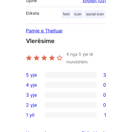
Gjuhë
English (US)
Etiketa
font
icon
social icon
Pamje e Thelluar
Vlerësime
4
nga 5 yje të
mundshëm.
5 yje
3
3
4 yje
0
shqyrtime
0
3 yje
0
me
shqyrtime
0
2 yje
0
5
me
shqyrtime
0
yje
1 yll
1
4
me
shqyrtime
1
yje
3
me
shqyrtim