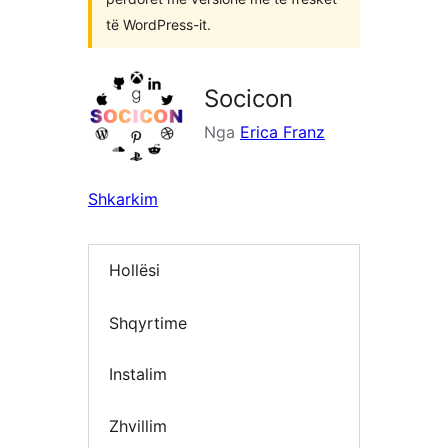
të WordPress-it.
Socicon
Nga
Erica Franz
Shkarkim
Hollësi
Shqyrtime
Instalim
Zhvillim