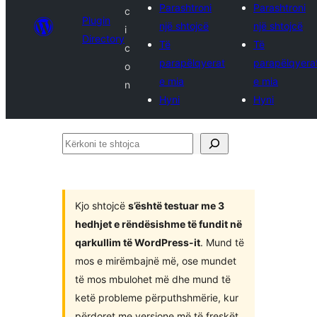
Parashtroni
Parashtroni
c
Plugin
një shtojcë
një shtojcë
i
Directory
Të
Të
c
parapëlqyerat
parapëlqyera
o
e mia
e mia
n
Hyni
Hyni
Kërkoni
te
shtojca
Kjo shtojcë
s’është testuar me 3
hedhjet e rëndësishme të fundit në
qarkullim të WordPress-it
. Mund të
mos e mirëmbajnë më, ose mundet
të mos mbulohet më dhe mund të
ketë probleme përputhshmërie, kur
përdoret me versione më të freskët