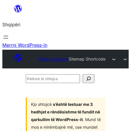
Hidhu
te
Shqipëri
lënda
Merrni WordPress-in
Plugin Directory
Sitemap Shortcode
Kërkoni
te
shtojca
Kjo shtojcë
s’është testuar me 3
hedhjet e rëndësishme të fundit në
qarkullim të WordPress-it
. Mund të
mos e mirëmbajnë më, ose mundet