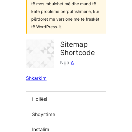
të mos mbulohet më dhe mund të
ketë probleme përputhshmërie, kur
përdoret me versione më të freskët
të WordPress-it.
Sitemap
Shortcode
Nga
A
Shkarkim
Hollësi
Shqyrtime
Instalim