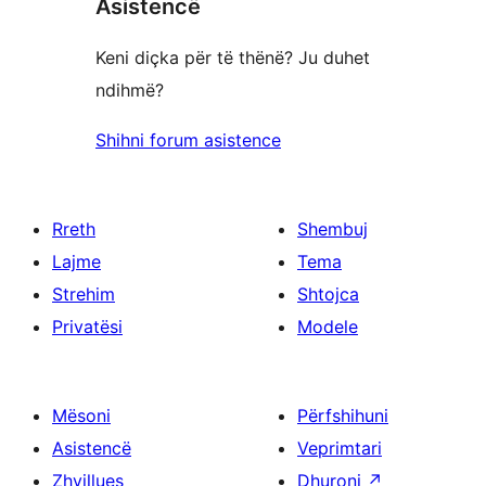
yje
Asistencë
1
yje
Keni diçka për të thënë? Ju duhet
ndihmë?
Shihni forum asistence
Rreth
Shembuj
Lajme
Tema
Strehim
Shtojca
Privatësi
Modele
Mësoni
Përfshihuni
Asistencë
Veprimtari
Zhvillues
Dhuroni
↗