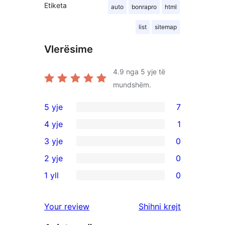
Etiketa
auto
bonrapro
html
list
sitemap
Vlerësime
4.9
nga 5 yje të
mundshëm.
5 yje
7
7
4 yje
1
shqyrtime
1
3 yje
0
me
shqyrtim
0
2 yje
0
5
me
shqyrtime
0
yje
1 yll
0
4
me
shqyrtime
0
yje
3
me
shqyrtime
shqyrtimet
Your review
Shihni krejt
yje
2
me