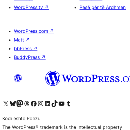
WordPress.tv
↗
Pesë për të Ardhmen
WordPress.com
↗
Matt
↗
bbPress
↗
BuddyPress
↗
Vizitoni llogarinë tonë X (ish Twitter)
Vizitoni llogarinë tonë Bluesky
Vizitoni llogarinë tonë Mastodon
Vizitoni llogarinë tonë Threads
Vizitoni faqen tonë në Facebook
Vizitoni llogarinë tonë Instagram
Vizitoni llogarinë tonë LinkedIn
Vizitoni llogarinë tonë TikTok
Vizitoni kanalin tonë YouTube
Vizitoni llogarinë tonë Tumblr
Kodi është Poezi.
The WordPress® trademark is the intellectual property