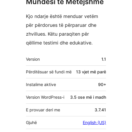
Mundësi të Mëtejshme
Kjo ndarje është menduar vetëm
për përdorues të përparuar dhe
zhvillues. Këtu paraqiten për
qëllime testimi dhe edukative.
Të
Version
1.1
tjera
Përditësuar së fundi më
13 vjet
më parë
Instalime aktive
90+
Version WordPress-i
3.5 ose më i madh
E provuar deri me
3.7.41
Gjuhë
English (US)