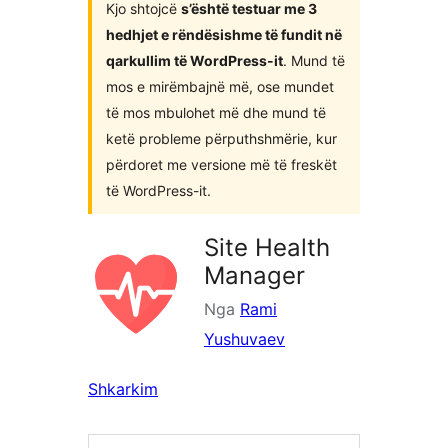
Kjo shtojcë
s’është testuar me 3
hedhjet e rëndësishme të fundit në
qarkullim të WordPress-it
. Mund të
mos e mirëmbajnë më, ose mundet
të mos mbulohet më dhe mund të
ketë probleme përputhshmërie, kur
përdoret me versione më të freskët
të WordPress-it.
Site Health
Manager
Nga
Rami
Yushuvaev
Shkarkim