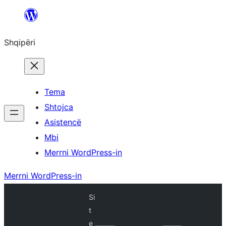
Hidhu
te
Shqipëri
lënda
Tema
Shtojca
Asistencë
Mbi
Merrni WordPress-in
Merrni WordPress-in
Si
t
e