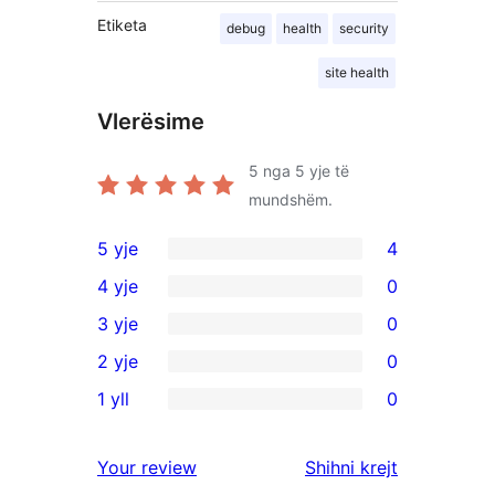
Etiketa
debug
health
security
site health
Vlerësime
5
nga 5 yje të
mundshëm.
5 yje
4
4
4 yje
0
shqyrtime
0
3 yje
0
me
shqyrtime
0
2 yje
0
5
me
shqyrtime
0
yje
1 yll
0
4
me
shqyrtime
0
yje
3
me
shqyrtime
shqyrtimet
Your review
Shihni krejt
yje
2
me