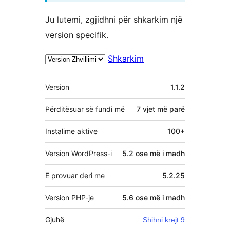
Ju lutemi, zgjidhni për shkarkim një
version specifik.
Shkarkim
Të
Version
1.1.2
tjera
Përditësuar së fundi më
7 vjet
më parë
Instalime aktive
100+
Version WordPress-i
5.2 ose më i madh
E provuar deri me
5.2.25
Version PHP-je
5.6 ose më i madh
Gjuhë
Shihni krejt 9