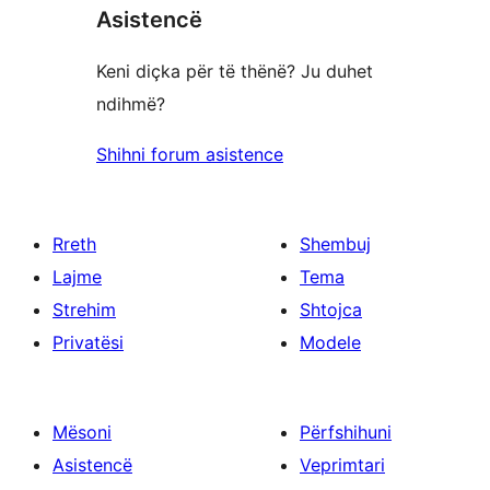
yje
Asistencë
1
yje
Keni diçka për të thënë? Ju duhet
ndihmë?
Shihni forum asistence
Rreth
Shembuj
Lajme
Tema
Strehim
Shtojca
Privatësi
Modele
Mësoni
Përfshihuni
Asistencë
Veprimtari