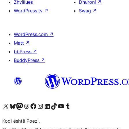
Zhvillues
Dhuroni
↗
WordPress.tv
↗
Swag
↗
WordPress.com
↗
Matt
↗
bbPress
↗
BuddyPress
↗
Vizitoni llogarinë tonë X (ish Twitter)
Vizitoni llogarinë tonë Bluesky
Vizitoni llogarinë tonë Mastodon
Vizitoni llogarinë tonë Threads
Vizitoni faqen tonë në Facebook
Vizitoni llogarinë tonë Instagram
Vizitoni llogarinë tonë LinkedIn
Vizitoni llogarinë tonë TikTok
Vizitoni kanalin tonë YouTube
Vizitoni llogarinë tonë Tumblr
Kodi është Poezi.