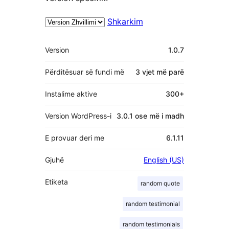
Shkarkim
Të
Version
1.0.7
tjera
Përditësuar së fundi më
3 vjet
më parë
Instalime aktive
300+
Version WordPress-i
3.0.1 ose më i madh
E provuar deri me
6.1.11
Gjuhë
English (US)
Etiketa
random quote
random testimonial
random testimonials