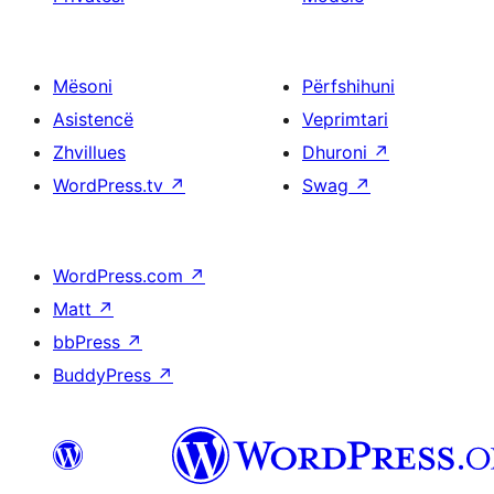
Mësoni
Përfshihuni
Asistencë
Veprimtari
Zhvillues
Dhuroni
↗
WordPress.tv
↗
Swag
↗
WordPress.com
↗
Matt
↗
bbPress
↗
BuddyPress
↗