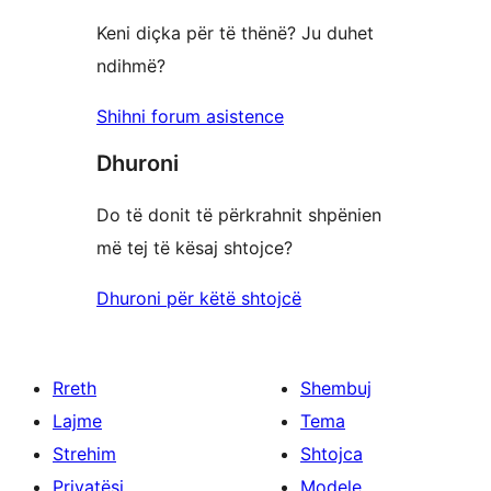
yje
Keni diçka për të thënë? Ju duhet
ndihmë?
Shihni forum asistence
Dhuroni
Do të donit të përkrahnit shpënien
më tej të kësaj shtojce?
Dhuroni për këtë shtojcë
Rreth
Shembuj
Lajme
Tema
Strehim
Shtojca
Privatësi
Modele