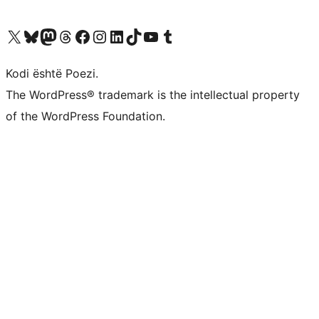
Vizitoni llogarinë tonë X (ish Twitter)
Vizitoni llogarinë tonë Bluesky
Vizitoni llogarinë tonë Mastodon
Vizitoni llogarinë tonë Threads
Vizitoni faqen tonë në Facebook
Vizitoni llogarinë tonë Instagram
Vizitoni llogarinë tonë LinkedIn
Vizitoni llogarinë tonë TikTok
Vizitoni kanalin tonë YouTube
Vizitoni llogarinë tonë Tumblr
Kodi është Poezi.
The WordPress® trademark is the intellectual property
of the WordPress Foundation.