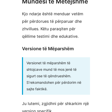
Mundësi të Mëtejshme
Kjo ndarje është menduar vetëm
për përdorues të përparuar dhe
zhvillues. Këtu paraqiten për
qëllime testimi dhe edukative.
Versione të Mëparshëm
Versionet të mëparshëm të
shtojcave mund të mos jenë të
sigurt ose të qëndrueshëm.
S’rekomandohen për përdorim në
sajte faktikë.
Ju lutemi, zgjidhni për shkarkim një
version specifik.