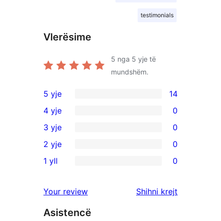
testimonials
Vlerësime
5
nga 5 yje të
mundshëm.
5 yje
14
14
4 yje
0
shqyrtime
0
3 yje
0
me
shqyrtime
0
2 yje
0
5
me
shqyrtime
0
yje
1 yll
0
4
me
shqyrtime
0
yje
3
me
shqyrtime
shqyrtimet
Your review
Shihni krejt
yje
2
me
yje
Asistencë
1