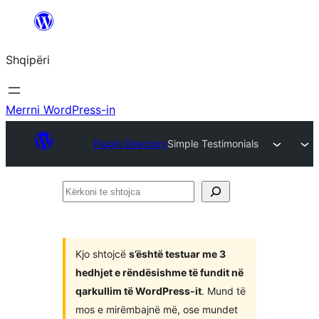
Hidhu
te
Shqipëri
lënda
Merrni WordPress-in
Plugin Directory
Simple Testimonials
Kërkoni
te
shtojca
Kjo shtojcë
s’është testuar me 3
hedhjet e rëndësishme të fundit në
qarkullim të WordPress-it
. Mund të
mos e mirëmbajnë më, ose mundet