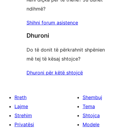
ndihmë?
Shihni forum asistence
Dhuroni
Do të donit të përkrahnit shpënien
më tej të kësaj shtojce?
Dhuroni për këtë shtojcë
Rreth
Shembuj
Lajme
Tema
Strehim
Shtojca
Privatësi
Modele