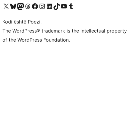
Vizitoni llogarinë tonë X (ish Twitter)
Vizitoni llogarinë tonë Bluesky
Vizitoni llogarinë tonë Mastodon
Vizitoni llogarinë tonë Threads
Vizitoni faqen tonë në Facebook
Vizitoni llogarinë tonë Instagram
Vizitoni llogarinë tonë LinkedIn
Vizitoni llogarinë tonë TikTok
Vizitoni kanalin tonë YouTube
Vizitoni llogarinë tonë Tumblr
Kodi është Poezi.
The WordPress® trademark is the intellectual property
of the WordPress Foundation.