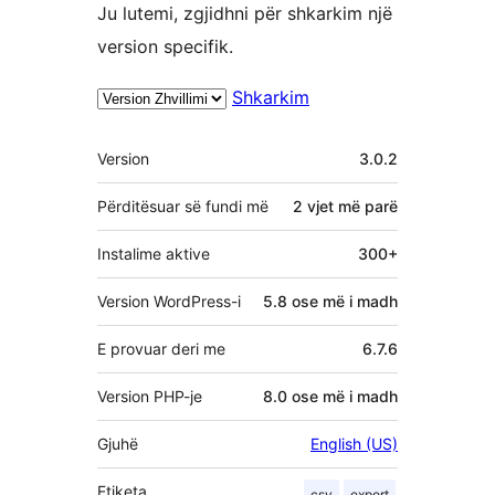
Ju lutemi, zgjidhni për shkarkim një
version specifik.
Shkarkim
Të
Version
3.0.2
tjera
Përditësuar së fundi më
2 vjet
më parë
Instalime aktive
300+
Version WordPress-i
5.8 ose më i madh
E provuar deri me
6.7.6
Version PHP-je
8.0 ose më i madh
Gjuhë
English (US)
Etiketa
csv
export