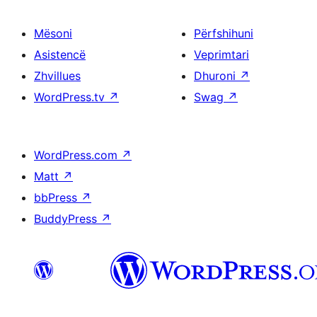
Mësoni
Përfshihuni
Asistencë
Veprimtari
Zhvillues
Dhuroni
↗
WordPress.tv
↗
Swag
↗
WordPress.com
↗
Matt
↗
bbPress
↗
BuddyPress
↗