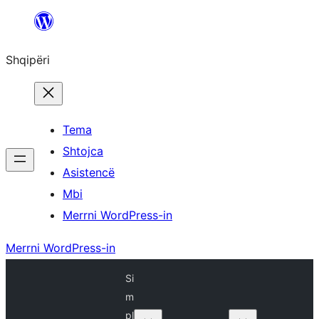
Hidhu
te
Shqipëri
lënda
Tema
Shtojca
Asistencë
Mbi
Merrni WordPress-in
Merrni WordPress-in
Si
m
pl