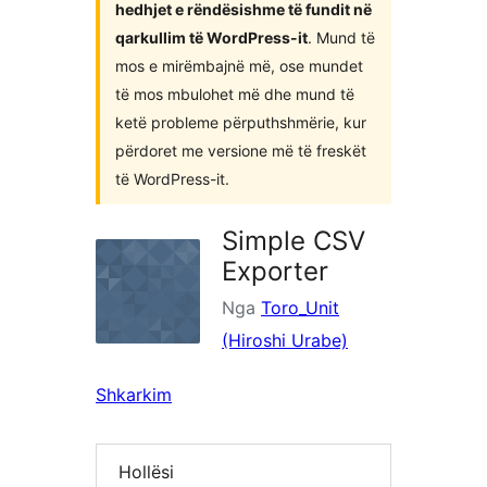
hedhjet e rëndësishme të fundit në
qarkullim të WordPress-it
. Mund të
mos e mirëmbajnë më, ose mundet
të mos mbulohet më dhe mund të
ketë probleme përputhshmërie, kur
përdoret me versione më të freskët
të WordPress-it.
Simple CSV
Exporter
Nga
Toro_Unit
(Hiroshi Urabe)
Shkarkim
Hollësi