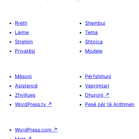
Rreth
Shembuj
Lajme
Tema
Strehim
Shtojca
Privatësi
Modele
Mësoni
Përfshihuni
Asistencë
Veprimtari
Zhvillues
Dhuroni
↗
WordPress.tv
↗
Pesë për të Ardhmen
WordPress.com
↗