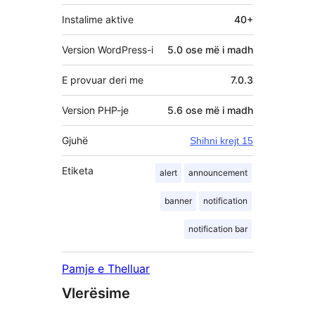
Instalime aktive
40+
Version WordPress-i
5.0 ose më i madh
E provuar deri me
7.0.3
Version PHP-je
5.6 ose më i madh
Gjuhë
Shihni krejt 15
Etiketa
alert
announcement
banner
notification
notification bar
Pamje e Thelluar
Vlerësime