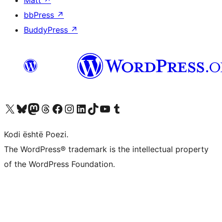
Matt
↗
bbPress
↗
BuddyPress
↗
Vizitoni llogarinë tonë X (ish Twitter)
Vizitoni llogarinë tonë Bluesky
Vizitoni llogarinë tonë Mastodon
Vizitoni llogarinë tonë Threads
Vizitoni faqen tonë në Facebook
Vizitoni llogarinë tonë Instagram
Vizitoni llogarinë tonë LinkedIn
Vizitoni llogarinë tonë TikTok
Vizitoni kanalin tonë YouTube
Vizitoni llogarinë tonë Tumblr
Kodi është Poezi.
The WordPress® trademark is the intellectual property
of the WordPress Foundation.