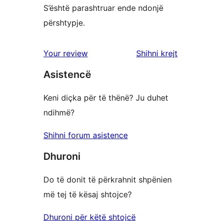
S’është parashtruar ende ndonjë
përshtypje.
shqyrtimet
Your review
Shihni krejt
Asistencë
Keni diçka për të thënë? Ju duhet
ndihmë?
Shihni forum asistence
Dhuroni
Do të donit të përkrahnit shpënien
më tej të kësaj shtojce?
Dhuroni për këtë shtojcë