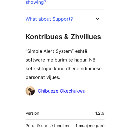
showing?
What about Support?
Kontribues & Zhvillues
“Simple Alert System” është
software me burim të hapur. Në
këtë shtojcë kanë dhënë ndihmesë
personat vijues.
Kontribues
Chibueze Okechukwu
Të
Version
1.2.9
tjera
Përditësuar së fundi më
1 muaj
më parë