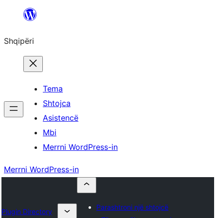
Hidhu
te
Shqipëri
lënda
Tema
Shtojca
Asistencë
Mbi
Merrni WordPress-in
Merrni WordPress-in
Parashtroni një shtojcë
Plugin Directory