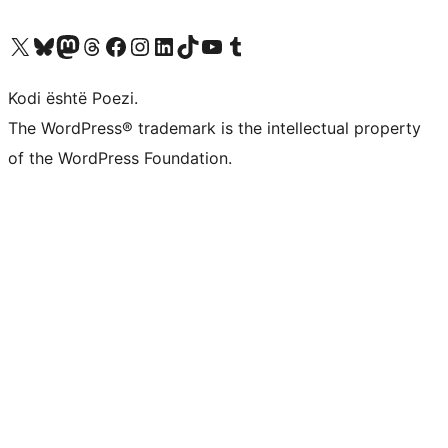
Vizitoni llogarinë tonë X (ish Twitter)
Vizitoni llogarinë tonë Bluesky
Vizitoni llogarinë tonë Mastodon
Vizitoni llogarinë tonë Threads
Vizitoni faqen tonë në Facebook
Vizitoni llogarinë tonë Instagram
Vizitoni llogarinë tonë LinkedIn
Vizitoni llogarinë tonë TikTok
Vizitoni kanalin tonë YouTube
Vizitoni llogarinë tonë Tumblr
Kodi është Poezi.
The WordPress® trademark is the intellectual property
of the WordPress Foundation.