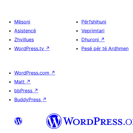
Mësoni
Përfshihuni
Asistencë
Veprimtari
Zhvillues
Dhuroni
↗
WordPress.tv
↗
Pesë për të Ardhmen
WordPress.com
↗
Matt
↗
bbPress
↗
BuddyPress
↗