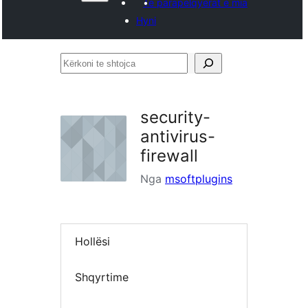
Të parapëlqyerat e mia
Hyni
Kërkoni
te
shtojca
security-
antivirus-
firewall
Nga
msoftplugins
Hollësi
Shqyrtime