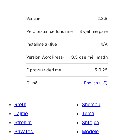
Të
Version
2.3.5
tjera
Përditësuar së fundi më
8 vjet
më parë
Instalime aktive
N/A
Version WordPress-i
3.3 ose më i madh
E provuar deri me
5.0.25
Gjuhë
English (US)
Rreth
Shembuj
Lajme
Tema
Strehim
Shtojca
Privatësi
Modele