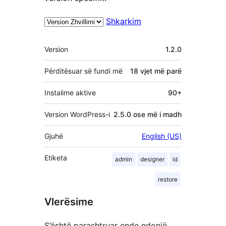
Shkarkim
Të
Version
1.2.0
tjera
Përditësuar së fundi më
18 vjet
më parë
Instalime aktive
90+
Version WordPress-i
2.5.0 ose më i madh
Gjuhë
English (US)
Etiketa
admin
designer
id
restore
Vlerësime
S’është parashtruar ende ndonjë