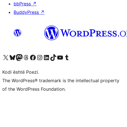
bbPress
↗
BuddyPress
↗
Vizitoni llogarinë tonë X (ish Twitter)
Vizitoni llogarinë tonë Bluesky
Vizitoni llogarinë tonë Mastodon
Vizitoni llogarinë tonë Threads
Vizitoni faqen tonë në Facebook
Vizitoni llogarinë tonë Instagram
Vizitoni llogarinë tonë LinkedIn
Vizitoni llogarinë tonë TikTok
Vizitoni kanalin tonë YouTube
Vizitoni llogarinë tonë Tumblr
Kodi është Poezi.
The WordPress® trademark is the intellectual property
of the WordPress Foundation.