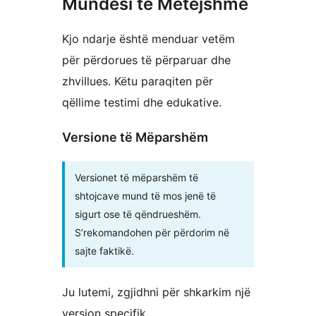
Mundësi të Mëtejshme
Kjo ndarje është menduar vetëm
për përdorues të përparuar dhe
zhvillues. Këtu paraqiten për
qëllime testimi dhe edukative.
Versione të Mëparshëm
Versionet të mëparshëm të
shtojcave mund të mos jenë të
sigurt ose të qëndrueshëm.
S’rekomandohen për përdorim në
sajte faktikë.
Ju lutemi, zgjidhni për shkarkim një
version specifik.