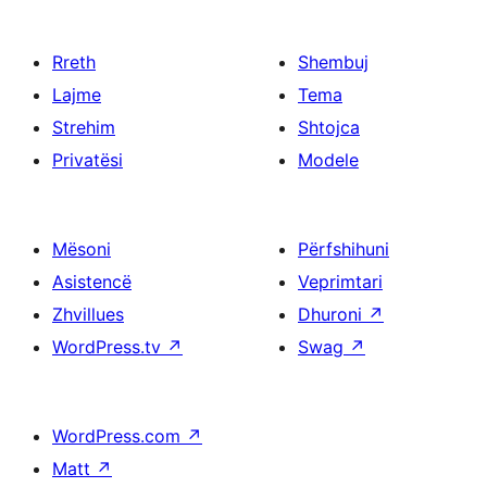
Rreth
Shembuj
Lajme
Tema
Strehim
Shtojca
Privatësi
Modele
Mësoni
Përfshihuni
Asistencë
Veprimtari
Zhvillues
Dhuroni
↗
WordPress.tv
↗
Swag
↗
WordPress.com
↗
Matt
↗