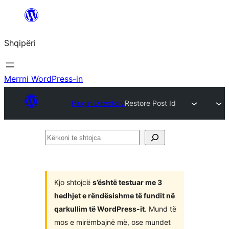
Hidhu
te
Shqipëri
lënda
Merrni WordPress-in
Plugin Directory
Restore Post Id
Kërkoni
te
shtojca
Kjo shtojcë
s’është testuar me 3
hedhjet e rëndësishme të fundit në
qarkullim të WordPress-it
. Mund të
mos e mirëmbajnë më, ose mundet