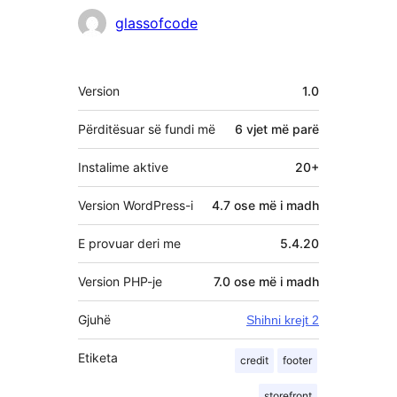
Kontribues
glassofcode
Të
Version
1.0
tjera
Përditësuar së fundi më
6 vjet
më parë
Instalime aktive
20+
Version WordPress-i
4.7 ose më i madh
E provuar deri me
5.4.20
Version PHP-je
7.0 ose më i madh
Gjuhë
Shihni krejt 2
Etiketa
credit
footer
storefront