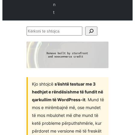
n
t
Kërkoni
te
shtojca
Kjo shtojcë
s’është testuar me 3
hedhjet e rëndësishme të fundit në
qarkullim të WordPress-it
. Mund të
mos e mirëmbajnë më, ose mundet
të mos mbulohet më dhe mund të
ketë probleme përputhshmërie, kur
përdoret me versione më të freskët