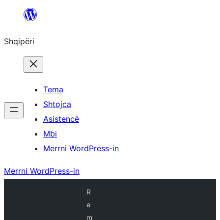
Hidhu
te
Shqipëri
lënda
Tema
Shtojca
Asistencë
Mbi
Merrni WordPress-in
Merrni WordPress-in
R
e
m