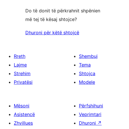
Do të donit të përkrahnit shpënien
më tej të kësaj shtojce?
Dhuroni për këtë shtojcë
Rreth
Shembuj
Lajme
Tema
Strehim
Shtojca
Privatësi
Modele
Mësoni
Përfshihuni
Asistencë
Veprimtari
Zhvillues
Dhuroni
↗