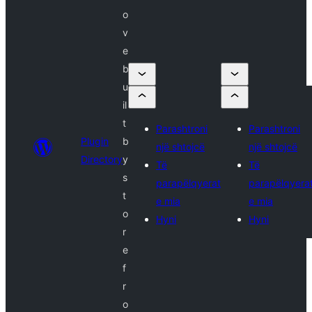
o
v
e
b
u
il
t
Parashtroni
Parashtroni
Plugin
b
një shtojcë
një shtojcë
Directory
y
Të
Të
s
parapëlqyerat
parapëlqyera
t
e mia
e mia
o
Hyni
Hyni
r
e
f
r
o