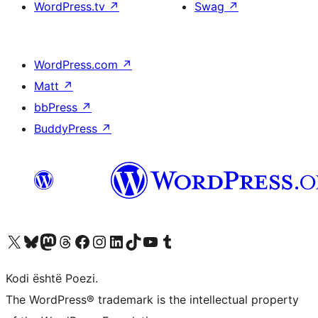
WordPress.tv
↗
Swag
↗
WordPress.com
↗
Matt
↗
bbPress
↗
BuddyPress
↗
Vizitoni llogarinë tonë X (ish Twitter)
Vizitoni llogarinë tonë Bluesky
Vizitoni llogarinë tonë Mastodon
Vizitoni llogarinë tonë Threads
Vizitoni faqen tonë në Facebook
Vizitoni llogarinë tonë Instagram
Vizitoni llogarinë tonë LinkedIn
Vizitoni llogarinë tonë TikTok
Vizitoni kanalin tonë YouTube
Vizitoni llogarinë tonë Tumblr
Kodi është Poezi.
The WordPress® trademark is the intellectual property