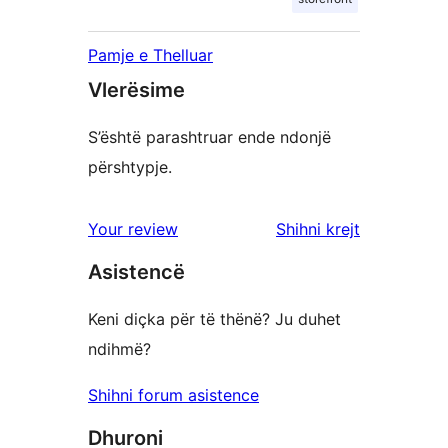
Pamje e Thelluar
Vlerësime
S’është parashtruar ende ndonjë
përshtypje.
shqyrtimet
Your review
Shihni krejt
Asistencë
Keni diçka për të thënë? Ju duhet
ndihmë?
Shihni forum asistence
Dhuroni