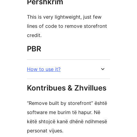
Përshkrim
This is very lightweight, just few
lines of code to remove storefront
credit.
PBR
How to use it?
Kontribues & Zhvillues
“Remove built by storefront” është
software me burim të hapur. Në
këtë shtojcë kanë dhënë ndihmesë
personat vijues.