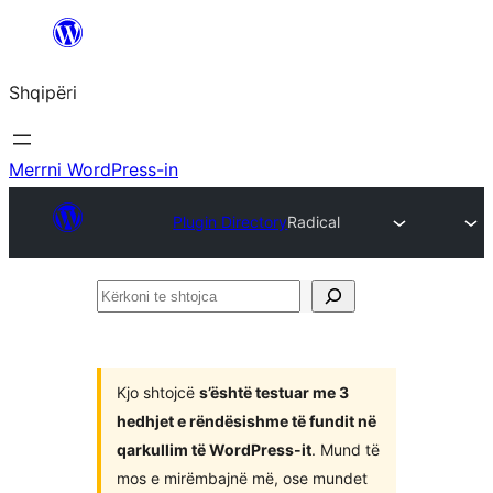
Hidhu
te
Shqipëri
lënda
Merrni WordPress-in
Plugin Directory
Radical
Kërkoni
te
shtojca
Kjo shtojcë
s’është testuar me 3
hedhjet e rëndësishme të fundit në
qarkullim të WordPress-it
. Mund të
mos e mirëmbajnë më, ose mundet