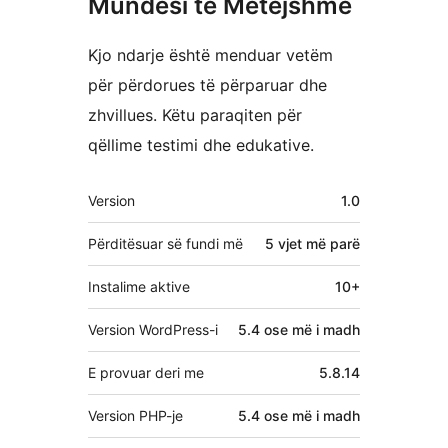
Mundësi të Mëtejshme
Kjo ndarje është menduar vetëm
për përdorues të përparuar dhe
zhvillues. Këtu paraqiten për
qëllime testimi dhe edukative.
Të
Version
1.0
tjera
Përditësuar së fundi më
5 vjet
më parë
Instalime aktive
10+
Version WordPress-i
5.4 ose më i madh
E provuar deri me
5.8.14
Version PHP-je
5.4 ose më i madh