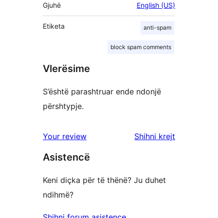
Gjuhë
English (US)
Etiketa
anti-spam
block spam comments
Vlerësime
S’është parashtruar ende ndonjë
përshtypje.
shqyrtimet
Your review
Shihni krejt
Asistencë
Keni diçka për të thënë? Ju duhet
ndihmë?
Shihni forum asistence