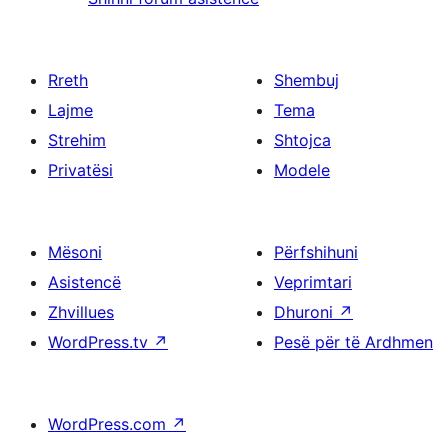
Rreth
Shembuj
Lajme
Tema
Strehim
Shtojca
Privatësi
Modele
Mësoni
Përfshihuni
Asistencë
Veprimtari
Zhvillues
Dhuroni
↗
WordPress.tv
↗
Pesë për të Ardhmen
WordPress.com
↗