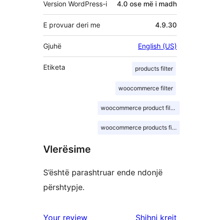
Version WordPress-i
4.0 ose më i madh
E provuar deri me
4.9.30
Gjuhë
English (US)
Etiketa
products filter
woocommerce filter
woocommerce product filter
woocommerce products filter
Vlerësime
S’është parashtruar ende ndonjë
përshtypje.
shqyrtimet
Your review
Shihni krejt