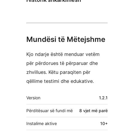
Mundësi të Mëtejshme
Kjo ndarje është menduar vetëm
për përdorues të përparuar dhe
zhvillues. Këtu paraqiten për
qëllime testimi dhe edukative.
Të
Version
1.2.1
tjera
Përditësuar së fundi më
8 vjet
më parë
Instalime aktive
10+