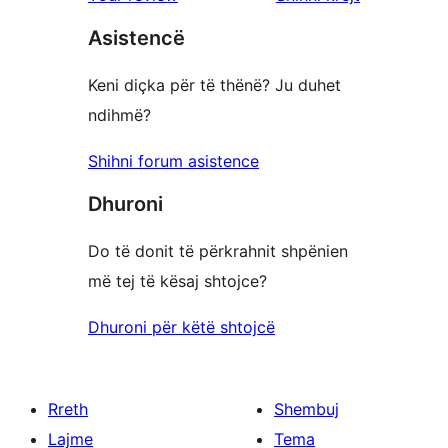
Asistencë
Keni diçka për të thënë? Ju duhet
ndihmë?
Shihni forum asistence
Dhuroni
Do të donit të përkrahnit shpënien
më tej të kësaj shtojce?
Dhuroni për këtë shtojcë
Rreth
Shembuj
Lajme
Tema