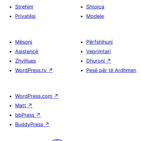
Strehim
Shtojca
Privatësi
Modele
Mësoni
Përfshihuni
Asistencë
Veprimtari
Zhvillues
Dhuroni
↗
WordPress.tv
↗
Pesë për të Ardhmen
WordPress.com
↗
Matt
↗
bbPress
↗
BuddyPress
↗