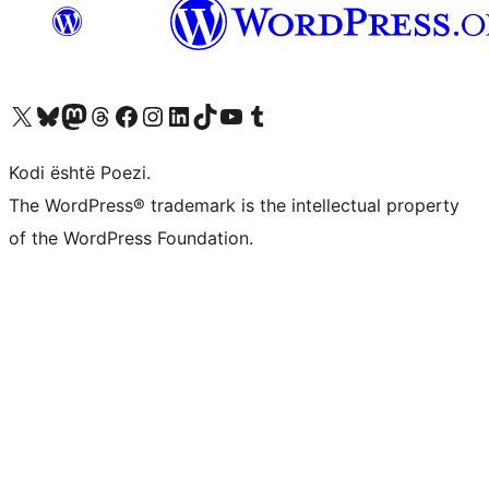
Vizitoni llogarinë tonë X (ish Twitter)
Vizitoni llogarinë tonë Bluesky
Vizitoni llogarinë tonë Mastodon
Vizitoni llogarinë tonë Threads
Vizitoni faqen tonë në Facebook
Vizitoni llogarinë tonë Instagram
Vizitoni llogarinë tonë LinkedIn
Vizitoni llogarinë tonë TikTok
Vizitoni kanalin tonë YouTube
Vizitoni llogarinë tonë Tumblr
Kodi është Poezi.
The WordPress® trademark is the intellectual property
of the WordPress Foundation.