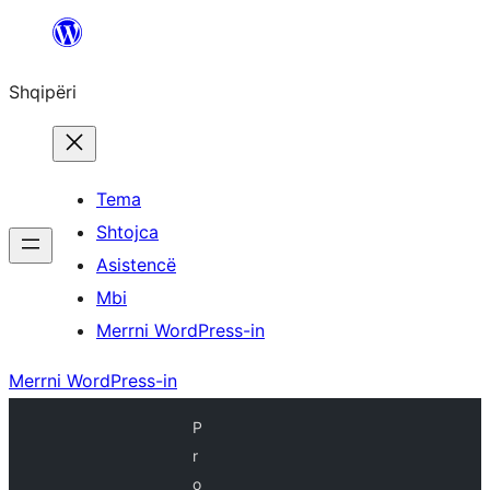
Hidhu
te
Shqipëri
lënda
Tema
Shtojca
Asistencë
Mbi
Merrni WordPress-in
Merrni WordPress-in
P
r
o