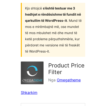
shtojca
Kjo shtojcë
s’është testuar me 3
hedhjet e rëndësishme të fundit në
qarkullim të WordPress-it
. Mund të
mos e mirëmbajnë më, ose mundet
të mos mbulohet më dhe mund të
ketë probleme përputhshmërie, kur
përdoret me versione më të freskët
të WordPress-it.
Product Price
Filter
Nga
Omegatheme
Shkarkim