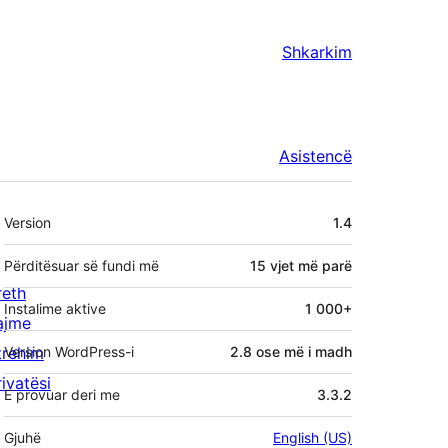
Shkarkim
Asistencë
Të
Version
1.4
tjera
Përditësuar së fundi më
15 vjet
më parë
reth
Instalime aktive
1 000+
ajme
trehim
Version WordPress-i
2.8 ose më i madh
rivatësi
E provuar deri me
3.3.2
Gjuhë
English (US)