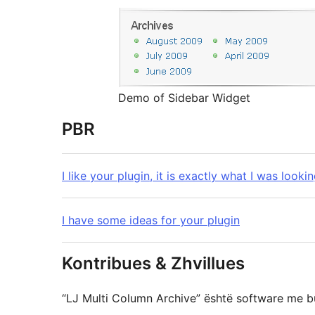
Demo of Sidebar Widget
PBR
I like your plugin, it is exactly what I was looki
I have some ideas for your plugin
Kontribues & Zhvillues
“LJ Multi Column Archive” është software me b