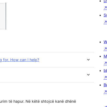
D
S
W
M
ng for. How can I help?
b
B
urim të hapur. Në këtë shtojcë kanë dhënë