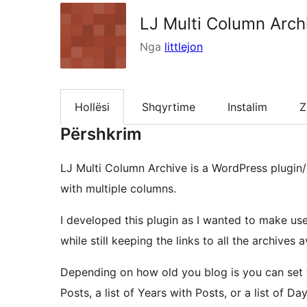
LJ Multi Column Arch
Nga
littlejon
Hollësi
Shqyrtime
Instalim
Z
Përshkrim
LJ Multi Column Archive is a WordPress plugin/w
with multiple columns.
I developed this plugin as I wanted to make use
while still keeping the links to all the archives a
Depending on how old you blog is you can set th
Posts, a list of Years with Posts, or a list of Da