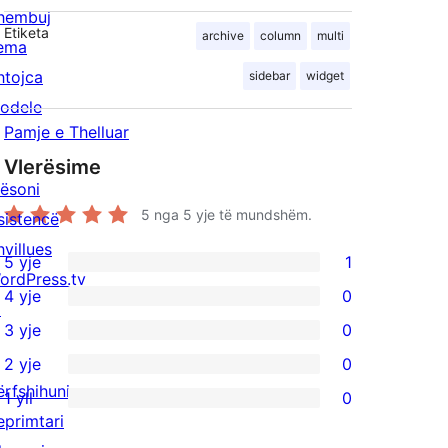
hembuj
Etiketa
archive
column
multi
ema
htojca
sidebar
widget
odele
Pamje e Thelluar
Vlerësime
ësoni
5
nga 5 yje të mundshëm.
sistencë
hvillues
5 yje
1
1
ordPress.tv
4 yje
0
shqyrtim
↗
0
3 yje
0
me
shqyrtime
0
2 yje
0
5
me
shqyrtime
0
ërfshihuni
yje
1 yll
0
4
me
shqyrtime
0
eprimtari
yje
3
me
shqyrtime