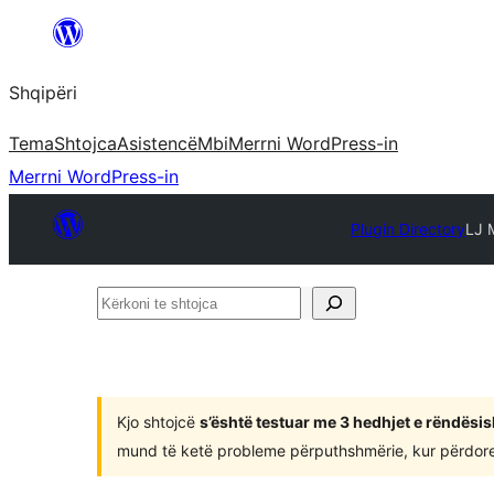
Hidhu
te
Shqipëri
lënda
Tema
Shtojca
Asistencë
Mbi
Merrni WordPress-in
Merrni WordPress-in
Plugin Directory
LJ 
Kërkoni
te
shtojca
Kjo shtojcë
s’është testuar me 3 hedhjet e rëndësi
mund të ketë probleme përputhshmërie, kur përdoret