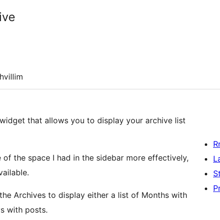
ive
hvillim
idget that allows you to display your archive list
R
 of the space I had in the sidebar more effectively,
L
vailable.
S
P
e Archives to display either a list of Months with
ys with posts.