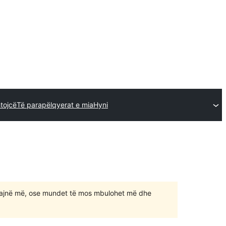
htojcë
Të parapëlqyerat e mia
Hyni
ajnë më, ose mundet të mos mbulohet më dhe