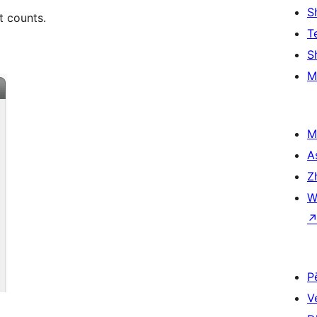
S
t counts.
T
S
M
M
A
Z
W
P
V