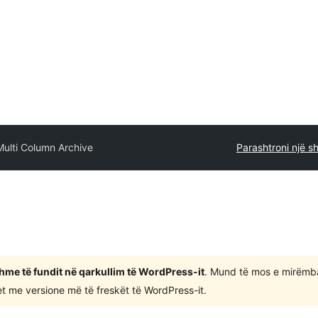
Multi Column Archive
Parashtroni një s
shme të fundit në qarkullim të WordPress-it
. Mund të mos e mirëmb
 me versione më të freskët të WordPress-it.