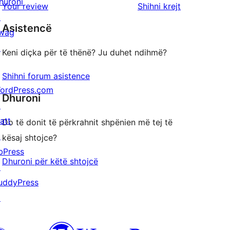
huroni
shqyrtimet
Your review
Shihni krejt
yje
2
me
↗
yje
Asistencë
1
wag
yje
↗
Keni diçka për të thënë? Ju duhet ndihmë?
Shihni forum asistence
ordPress.com
Dhuroni
↗
att
Do të donit të përkrahnit shpënien më tej të
↗
kësaj shtojce?
bPress
Dhuroni për këtë shtojcë
↗
uddyPress
↗