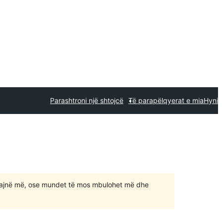
Parashtroni një shtojcë
Të parapëlqyerat e mia
Hyni
ajnë më, ose mundet të mos mbulohet më dhe