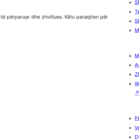
S
T
ë përparuar dhe zhvillues. Këtu paraqiten për
S
M
M
A
Z
W
P
V
D