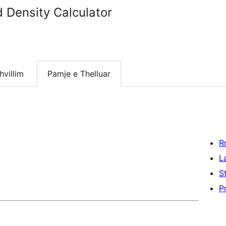
 Density Calculator
hvillim
Pamje e Thelluar
R
L
S
P