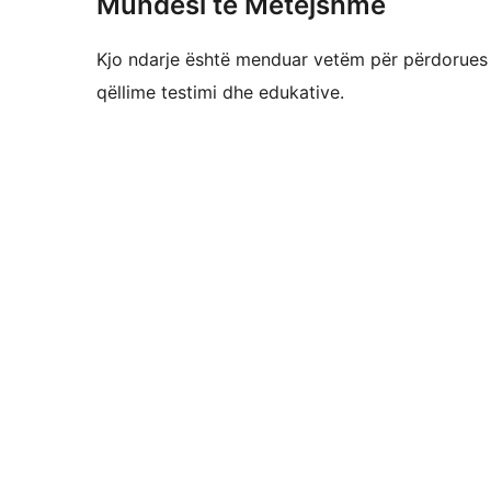
Mundësi të Mëtejshme
Kjo ndarje është menduar vetëm për përdorues t
qëllime testimi dhe edukative.