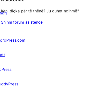
↗
yje
Keni diçka për të thënë? Ju duhet ndihmë?
wag
↗
Shihni forum asistence
ordPress.com
↗
att
↗
bPress
↗
uddyPress
↗