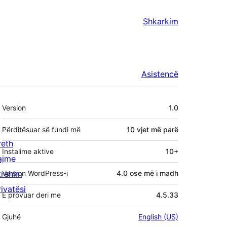
Shkarkim
Asistencë
Të
Version
1.0
tjera
Përditësuar së fundi më
10 vjet
më parë
reth
Instalime aktive
10+
ajme
trehim
Version WordPress-i
4.0 ose më i madh
rivatësi
E provuar deri me
4.5.33
Gjuhë
English (US)