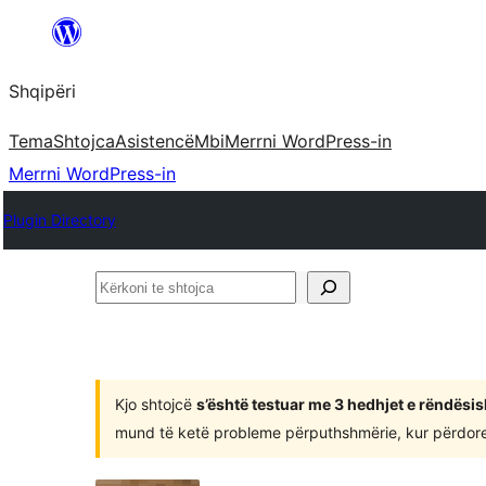
Hidhu
te
Shqipëri
lënda
Tema
Shtojca
Asistencë
Mbi
Merrni WordPress-in
Merrni WordPress-in
Plugin Directory
Kërkoni
te
shtojca
Kjo shtojcë
s’është testuar me 3 hedhjet e rëndësi
mund të ketë probleme përputhshmërie, kur përdoret