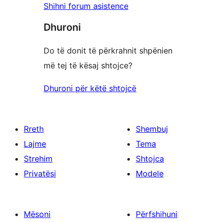
Shihni forum asistence
Dhuroni
Do të donit të përkrahnit shpënien
më tej të kësaj shtojce?
Dhuroni për këtë shtojcë
Rreth
Shembuj
Lajme
Tema
Strehim
Shtojca
Privatësi
Modele
Mësoni
Përfshihuni