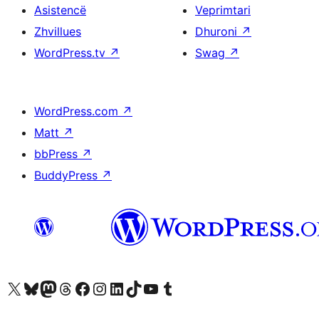
Asistencë
Veprimtari
Zhvillues
Dhuroni
↗
WordPress.tv
↗
Swag
↗
WordPress.com
↗
Matt
↗
bbPress
↗
BuddyPress
↗
Vizitoni llogarinë tonë X (ish Twitter)
Vizitoni llogarinë tonë Bluesky
Vizitoni llogarinë tonë Mastodon
Vizitoni llogarinë tonë Threads
Vizitoni faqen tonë në Facebook
Vizitoni llogarinë tonë Instagram
Vizitoni llogarinë tonë LinkedIn
Vizitoni llogarinë tonë TikTok
Vizitoni kanalin tonë YouTube
Vizitoni llogarinë tonë Tumblr