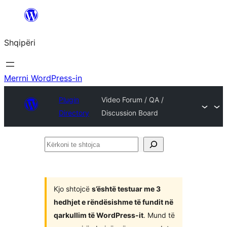
Hidhu
te
Shqipëri
lënda
Merrni WordPress-in
Plugin
Video Forum / QA /
Directory
Discussion Board
Kërkoni
te
shtojca
Kjo shtojcë
s’është testuar me 3
hedhjet e rëndësishme të fundit në
qarkullim të WordPress-it
. Mund të