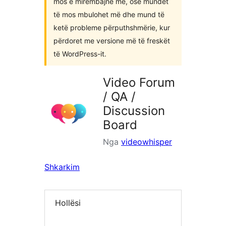
mos e mirëmbajnë më, ose mundet
të mos mbulohet më dhe mund të
ketë probleme përputhshmërie, kur
përdoret me versione më të freskët
të WordPress-it.
Video Forum
/ QA /
Discussion
Board
Nga
videowhisper
Shkarkim
Hollësi