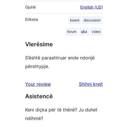
Gjuhë
English (US)
Etiketa
board
discussion
forum
q&a
video
Vlerësime
S’është parashtruar ende ndonjë
përshtypje.
shqyrtimet
Your review
Shihni krejt
Asistencë
Keni diçka për të thënë? Ju duhet
ndihmë?