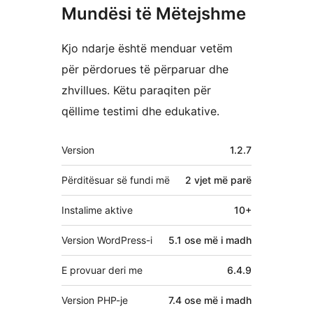
Mundësi të Mëtejshme
Kjo ndarje është menduar vetëm
për përdorues të përparuar dhe
zhvillues. Këtu paraqiten për
qëllime testimi dhe edukative.
Të
Version
1.2.7
tjera
Përditësuar së fundi më
2 vjet
më parë
Instalime aktive
10+
Version WordPress-i
5.1 ose më i madh
E provuar deri me
6.4.9
Version PHP-je
7.4 ose më i madh