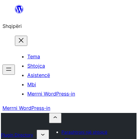
Hidhu
te
Shqipëri
lënda
Tema
Shtojca
Asistencë
Mbi
Merrni WordPress-in
Merrni WordPress-in
Parashtroni një shtojcë
Plugin Directory