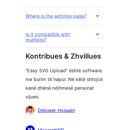
Where is the settings page?
Is it compatible with
multisite?
Kontribues & Zhvillues
“Easy SVG Upload” është software
me burim të hapur. Në këtë shtojcë
kanë dhënë ndihmesë personat
vijues.
Kontribues
Delower Hossain