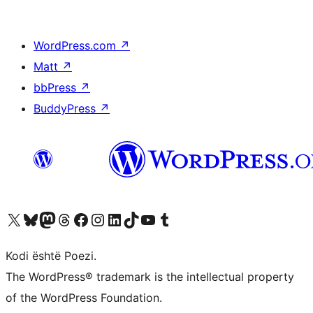
WordPress.com
↗
Matt
↗
bbPress
↗
BuddyPress
↗
Vizitoni llogarinë tonë X (ish Twitter)
Vizitoni llogarinë tonë Bluesky
Vizitoni llogarinë tonë Mastodon
Vizitoni llogarinë tonë Threads
Vizitoni faqen tonë në Facebook
Vizitoni llogarinë tonë Instagram
Vizitoni llogarinë tonë LinkedIn
Vizitoni llogarinë tonë TikTok
Vizitoni kanalin tonë YouTube
Vizitoni llogarinë tonë Tumblr
Kodi është Poezi.
The WordPress® trademark is the intellectual property
of the WordPress Foundation.