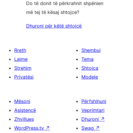
Do të donit të përkrahnit shpënien
më tej të kësaj shtojce?
Dhuroni për këtë shtojcë
Rreth
Shembuj
Lajme
Tema
Strehim
Shtojca
Privatësi
Modele
Mësoni
Përfshihuni
Asistencë
Veprimtari
Zhvillues
Dhuroni
↗
WordPress.tv
↗
Swag
↗