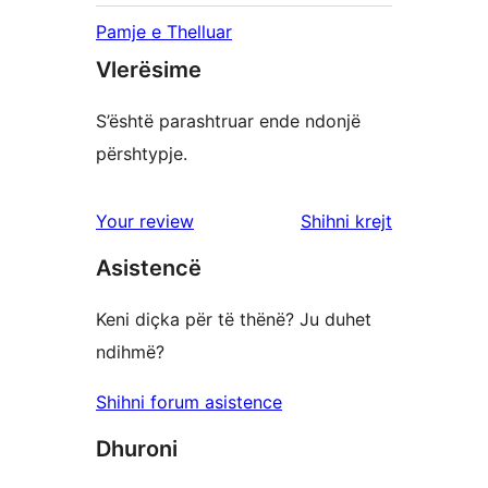
Pamje e Thelluar
Vlerësime
S’është parashtruar ende ndonjë
përshtypje.
shqyrtimet
Your review
Shihni krejt
Asistencë
Keni diçka për të thënë? Ju duhet
ndihmë?
Shihni forum asistence
Dhuroni