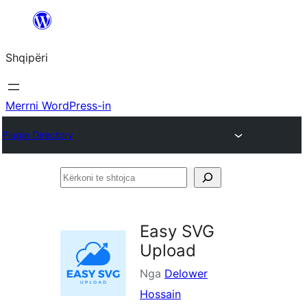
Hidhu
te
Shqipëri
lënda
Merrni WordPress-in
Plugin Directory
Kërkoni
te
shtojca
Easy SVG
Upload
Nga
Delower
Hossain