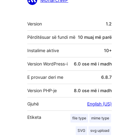
MonarchWP
Të
Version
1.2
tjera
Përditësuar së fundi më
10 muaj
më parë
Instalime aktive
10+
Version WordPress-i
6.0 ose më i madh
E provuar deri me
6.8.7
Version PHP-je
8.0 ose më i madh
Gjuhë
English (US)
Etiketa
file type
mime type
SVG
svg upload