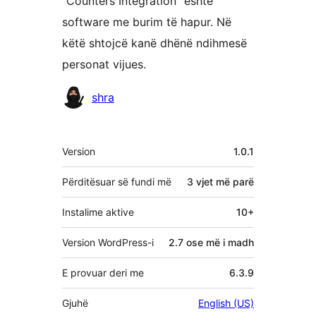
“Counters Integration” është
software me burim të hapur. Në
këtë shtojcë kanë dhënë ndihmesë
personat vijues.
Kontribues
shra
Të
Version
1.0.1
tjera
Përditësuar së fundi më
3 vjet
më parë
Instalime aktive
10+
Version WordPress-i
2.7 ose më i madh
E provuar deri me
6.3.9
Gjuhë
English (US)