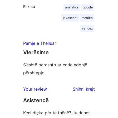
Etiketa
analytics
google
javascript
metrika
yandex
Pamje e Thelluar
Vlerësime
S’është parashtruar ende ndonjë
përshtypje.
shqyrtimet
Your review
Shihni krejt
Asistencë
Keni diçka për të thënë? Ju duhet