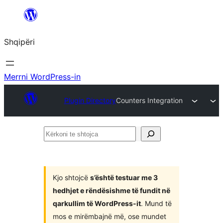
Hidhu
te
Shqipëri
lënda
Merrni WordPress-in
Plugin Directory
Counters Integration
Kërkoni
te
shtojca
Kjo shtojcë
s’është testuar me 3
hedhjet e rëndësishme të fundit në
qarkullim të WordPress-it
. Mund të
mos e mirëmbajnë më, ose mundet