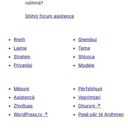
ndihmë?
Shihni forum asistence
Rreth
Shembuj
Lajme
Tema
Strehim
Shtojca
Privatësi
Modele
Mësoni
Përfshihuni
Asistencë
Veprimtari
Zhvillues
Dhuroni
↗
WordPress.tv
↗
Pesë për të Ardhmen