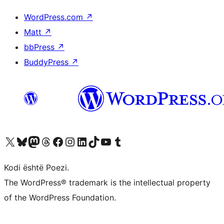
WordPress.com
↗
Matt
↗
bbPress
↗
BuddyPress
↗
Vizitoni llogarinë tonë X (ish Twitter)
Vizitoni llogarinë tonë Bluesky
Vizitoni llogarinë tonë Mastodon
Vizitoni llogarinë tonë Threads
Vizitoni faqen tonë në Facebook
Vizitoni llogarinë tonë Instagram
Vizitoni llogarinë tonë LinkedIn
Vizitoni llogarinë tonë TikTok
Vizitoni kanalin tonë YouTube
Vizitoni llogarinë tonë Tumblr
Kodi është Poezi.
The WordPress® trademark is the intellectual property
of the WordPress Foundation.