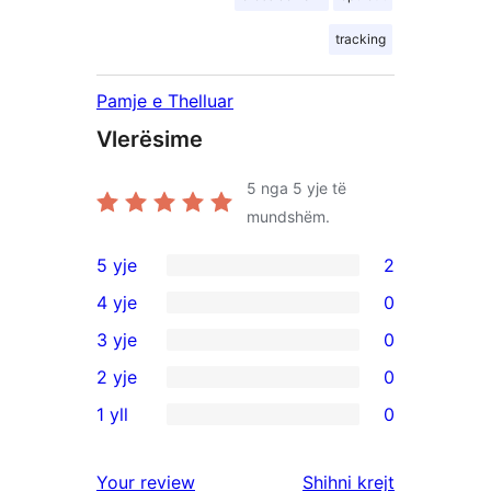
tracking
Pamje e Thelluar
Vlerësime
5
nga 5 yje të
mundshëm.
5 yje
2
2
4 yje
0
shqyrtime
0
3 yje
0
me
shqyrtime
0
2 yje
0
5
me
shqyrtime
0
yje
1 yll
0
4
me
shqyrtime
0
yje
3
me
shqyrtime
shqyrtimet
Your review
Shihni krejt
yje
2