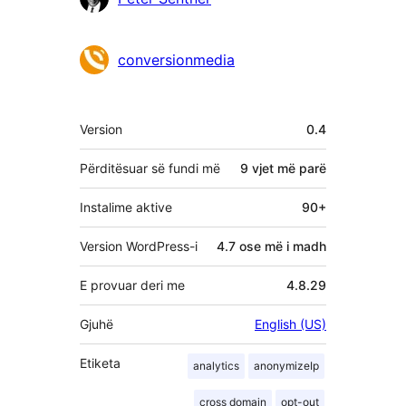
conversionmedia
Të
Version
0.4
tjera
Përditësuar së fundi më
9 vjet
më parë
Instalime aktive
90+
Version WordPress-i
4.7 ose më i madh
E provuar deri me
4.8.29
Gjuhë
English (US)
Etiketa
analytics
anonymizeIp
cross domain
opt-out