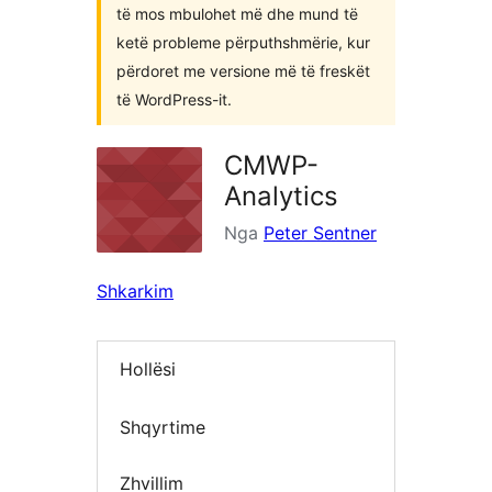
të mos mbulohet më dhe mund të
ketë probleme përputhshmërie, kur
përdoret me versione më të freskët
të WordPress-it.
CMWP-
Analytics
Nga
Peter Sentner
Shkarkim
Hollësi
Shqyrtime
Zhvillim