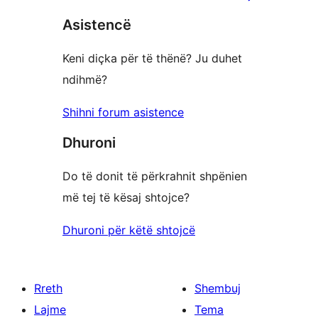
me
yje
Asistencë
1
yje
Keni diçka për të thënë? Ju duhet
ndihmë?
Shihni forum asistence
Dhuroni
Do të donit të përkrahnit shpënien
më tej të kësaj shtojce?
Dhuroni për këtë shtojcë
Rreth
Shembuj
Lajme
Tema