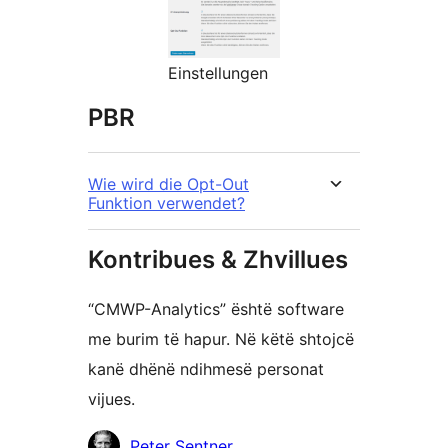
Einstellungen
PBR
Wie wird die Opt-Out
Funktion verwendet?
Kontribues & Zhvillues
“CMWP-Analytics” është software
me burim të hapur. Në këtë shtojcë
kanë dhënë ndihmesë personat
vijues.
Kontribues
Peter Sentner