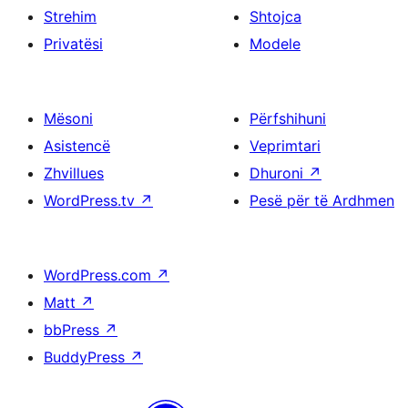
Strehim
Shtojca
Privatësi
Modele
Mësoni
Përfshihuni
Asistencë
Veprimtari
Zhvillues
Dhuroni
↗
WordPress.tv
↗
Pesë për të Ardhmen
WordPress.com
↗
Matt
↗
bbPress
↗
BuddyPress
↗