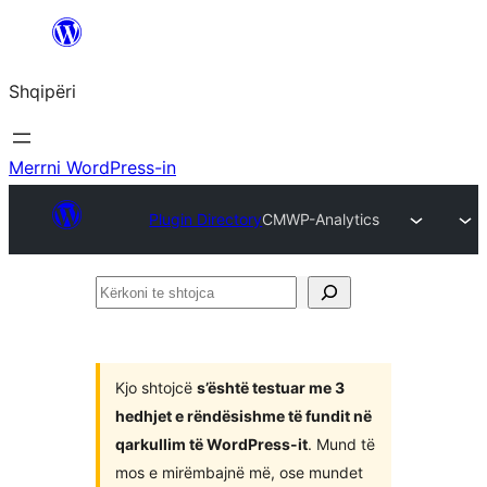
Hidhu
te
Shqipëri
lënda
Merrni WordPress-in
Plugin Directory
CMWP-Analytics
Kërkoni
te
shtojca
Kjo shtojcë
s’është testuar me 3
hedhjet e rëndësishme të fundit në
qarkullim të WordPress-it
. Mund të
mos e mirëmbajnë më, ose mundet