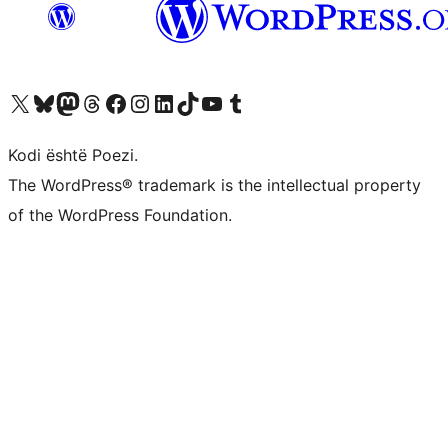
Vizitoni llogarinë tonë X (ish Twitter)
Vizitoni llogarinë tonë Bluesky
Vizitoni llogarinë tonë Mastodon
Vizitoni llogarinë tonë Threads
Vizitoni faqen tonë në Facebook
Vizitoni llogarinë tonë Instagram
Vizitoni llogarinë tonë LinkedIn
Vizitoni llogarinë tonë TikTok
Vizitoni kanalin tonë YouTube
Vizitoni llogarinë tonë Tumblr
Kodi është Poezi.
The WordPress® trademark is the intellectual property
of the WordPress Foundation.