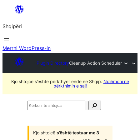
Hidhu
te
Shqipëri
lënda
Merrni WordPress-in
Plugin Directory
Cleanup Action Scheduler
Kjo shtojcë s’është përkthyer ende në Shqip.
Ndihmoni në
përkthimin e saj!
Kërkoni
te
shtojca
Kjo shtojcë
s’është testuar me 3