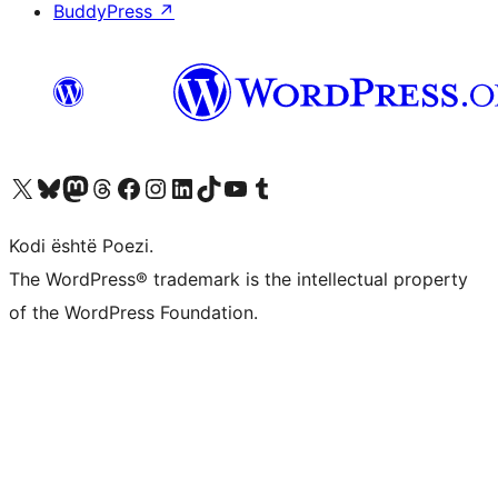
BuddyPress
↗
Vizitoni llogarinë tonë X (ish Twitter)
Vizitoni llogarinë tonë Bluesky
Vizitoni llogarinë tonë Mastodon
Vizitoni llogarinë tonë Threads
Vizitoni faqen tonë në Facebook
Vizitoni llogarinë tonë Instagram
Vizitoni llogarinë tonë LinkedIn
Vizitoni llogarinë tonë TikTok
Vizitoni kanalin tonë YouTube
Vizitoni llogarinë tonë Tumblr
Kodi është Poezi.
The WordPress® trademark is the intellectual property
of the WordPress Foundation.