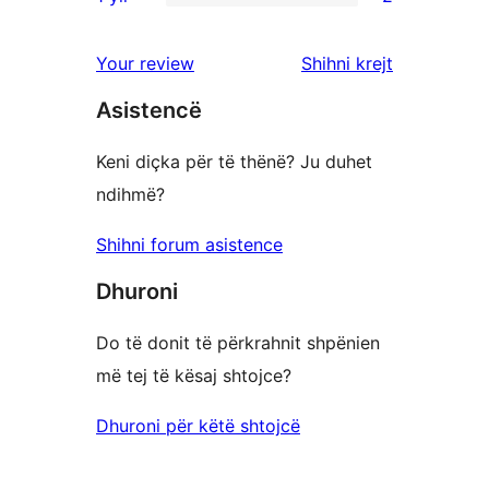
me
shqyrtim
2
yje
3
me
shqyrtime
shqyrtimet
Your review
Shihni krejt
yje
2
me
yje
Asistencë
1
yje
Keni diçka për të thënë? Ju duhet
ndihmë?
Shihni forum asistence
Dhuroni
Do të donit të përkrahnit shpënien
më tej të kësaj shtojce?
Dhuroni për këtë shtojcë