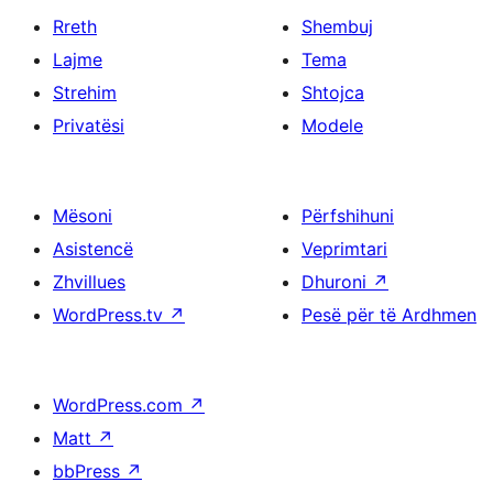
Rreth
Shembuj
Lajme
Tema
Strehim
Shtojca
Privatësi
Modele
Mësoni
Përfshihuni
Asistencë
Veprimtari
Zhvillues
Dhuroni
↗
WordPress.tv
↗
Pesë për të Ardhmen
WordPress.com
↗
Matt
↗
bbPress
↗