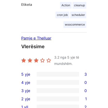
Etiketa
Action
cleanup
cron job
scheduler
woocommerce
Pamje e Thelluar
Vlerësime
3.2
nga 5 yje të
mundshëm.
5 yje
3
3
4 yje
0
shqyrtime
0
3 yje
0
me
shqyrtime
0
2 yje
1
5
me
shqyrtime
1
yje
1 yll
2
4