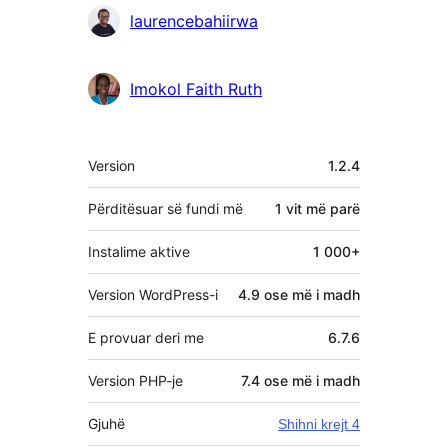
Kontribues
laurencebahiirwa
Imokol Faith Ruth
Të
Version
1.2.4
tjera
Përditësuar së fundi më
1 vit
më parë
Instalime aktive
1 000+
Version WordPress-i
4.9 ose më i madh
E provuar deri me
6.7.6
Version PHP-je
7.4 ose më i madh
Gjuhë
Shihni krejt 4