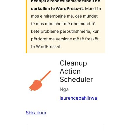
hedhjet e rëndësishme të fundit në
qarkullim të WordPress-it
. Mund të
mos e mirëmbajnë më, ose mundet
të mos mbulohet më dhe mund të
ketë probleme përputhshmërie, kur
përdoret me versione më të freskët
të WordPress-it.
Cleanup
Action
Scheduler
Nga
laurencebahiirwa
Shkarkim