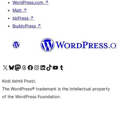
WordPress.com
↗
Matt
↗
bbPress
↗
BuddyPress
↗
Vizitoni llogarinë tonë X (ish Twitter)
Vizitoni llogarinë tonë Bluesky
Vizitoni llogarinë tonë Mastodon
Vizitoni llogarinë tonë Threads
Vizitoni faqen tonë në Facebook
Vizitoni llogarinë tonë Instagram
Vizitoni llogarinë tonë LinkedIn
Vizitoni llogarinë tonë TikTok
Vizitoni kanalin tonë YouTube
Vizitoni llogarinë tonë Tumblr
Kodi është Poezi.
The WordPress® trademark is the intellectual property
of the WordPress Foundation.