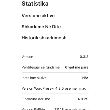
Statistika
Versione aktive
Shkarkime Në Ditë
Historik shkarkimesh
Të
Version
0.3.2
tjera
Përditësuar së fundi më
6 vjet
më parë
Instalime aktive
N/A
Version WordPress-i
4.8.5 ose më i madh
E provuar deri me
4.9.29
Version PHP-je
7.0.18 ose më i madh