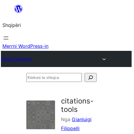
Hidhu
te
Shqipëri
lënda
Merrni WordPress-in
Plugin Directory
Kërkoni
te
shtojca
citations-
tools
Nga
Gianluigi
Filippelli