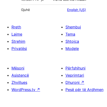
Gjuhë
English (US)
Rreth
Shembuj
Lajme
Tema
Strehim
Shtojca
Privatësi
Modele
Mësoni
Përfshihuni
Asistencë
Veprimtari
Zhvillues
Dhuroni
↗
WordPress.tv
↗
Pesë për të Ardhmen