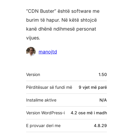
“CDN Buster” është software me
burim të hapur. Në këtë shtojcë
kanë dhënë ndihmesë personat
vijues.
Kontribues
manojtd
Të
Version
1.50
tjera
Përditësuar së fundi më
9 vjet
më parë
Instalime aktive
N/A
Version WordPress-i
4.2 ose më i madh
E provuar deri me
4.8.29