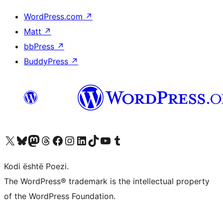
WordPress.com
↗
Matt
↗
bbPress
↗
BuddyPress
↗
Vizitoni llogarinë tonë X (ish Twitter)
Vizitoni llogarinë tonë Bluesky
Vizitoni llogarinë tonë Mastodon
Vizitoni llogarinë tonë Threads
Vizitoni faqen tonë në Facebook
Vizitoni llogarinë tonë Instagram
Vizitoni llogarinë tonë LinkedIn
Vizitoni llogarinë tonë TikTok
Vizitoni kanalin tonë YouTube
Vizitoni llogarinë tonë Tumblr
Kodi është Poezi.
The WordPress® trademark is the intellectual property
of the WordPress Foundation.