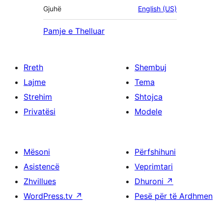
Gjuhë
English (US)
Pamje e Thelluar
Rreth
Shembuj
Lajme
Tema
Strehim
Shtojca
Privatësi
Modele
Mësoni
Përfshihuni
Asistencë
Veprimtari
Zhvillues
Dhuroni
↗
WordPress.tv
↗
Pesë për të Ardhmen