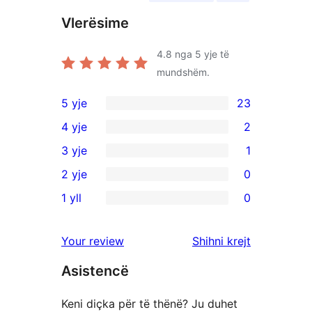
Vlerësime
4.8
nga 5 yje të
mundshëm.
5 yje
23
23
4 yje
2
shqyrtime
2
3 yje
1
me
shqyrtime
1
2 yje
0
5
me
shqyrtim
0
yje
1 yll
0
4
me
shqyrtime
0
yje
3
me
shqyrtime
shqyrtimet
Your review
Shihni krejt
yje
2
me
yje
Asistencë
1
yje
Keni diçka për të thënë? Ju duhet