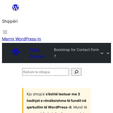
Hidhu
te
Shqipëri
lënda
Merrni WordPress-in
Plugin
Bootstrap for Contact Form
Directory
7
Kërkoni
te
shtojca
Kjo shtojcë
s’është testuar me 3
hedhjet e rëndësishme të fundit në
qarkullim të WordPress-it
. Mund të