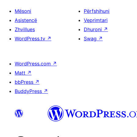
Mësoni
Përfshihuni
Asistencë
Veprimtari
Zhvillues
Dhuroni
↗
WordPress.tv
↗
Swag
↗
WordPress.com
↗
Matt
↗
bbPress
↗
BuddyPress
↗