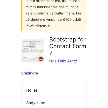
mos e mirëmbajnë më, ose mundet
të mos mbulohet më dhe mund të
ketë probleme përputhshmërie, kur
përdoret me versione më të freskët
të WordPress-it.
Bootstrap for
Contact Form
7
Nga
Felix Arntz
Shkarkim
Hollësi
Shqyrtime