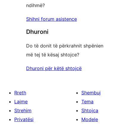
ndihmë?
Shihni forum asistence
Dhuroni
Do të donit të përkrahnit shpënien
më tej të kësaj shtojce?
Dhuroni për këtë shtojcë
Rreth
Shembuj
Lajme
Tema
Strehim
Shtojca
Privatësi
Modele