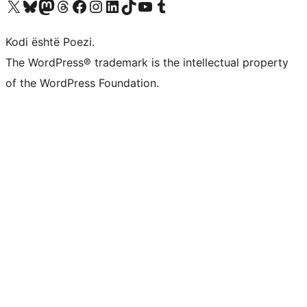
Vizitoni llogarinë tonë X (ish Twitter)
Vizitoni llogarinë tonë Bluesky
Vizitoni llogarinë tonë Mastodon
Vizitoni llogarinë tonë Threads
Vizitoni faqen tonë në Facebook
Vizitoni llogarinë tonë Instagram
Vizitoni llogarinë tonë LinkedIn
Vizitoni llogarinë tonë TikTok
Vizitoni kanalin tonë YouTube
Vizitoni llogarinë tonë Tumblr
Kodi është Poezi.
The WordPress® trademark is the intellectual property
of the WordPress Foundation.