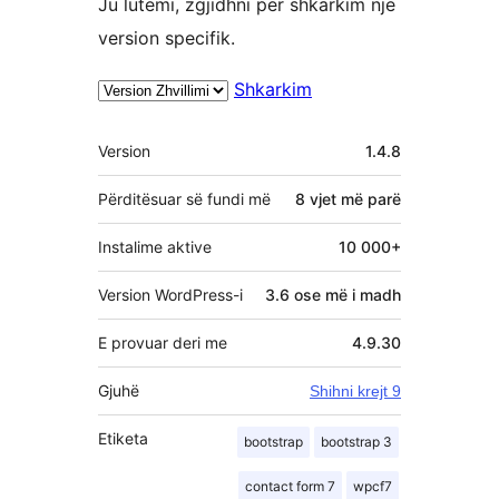
Ju lutemi, zgjidhni për shkarkim një
version specifik.
Shkarkim
Të
Version
1.4.8
tjera
Përditësuar së fundi më
8 vjet
më parë
Instalime aktive
10 000+
Version WordPress-i
3.6 ose më i madh
E provuar deri me
4.9.30
Gjuhë
Shihni krejt 9
Etiketa
bootstrap
bootstrap 3
contact form 7
wpcf7