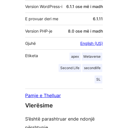
Version WordPress-i
6.1.1 ose më i madh
E provuar deri me
6.1.11
Version PHP-je
8.0 ose më i madh
Gjuhë
English (US)
Etiketa
apex
Metaverse
Second Life
secondlife
SL
Pamje e Thelluar
Vlerësime
S’është parashtruar ende ndonjë
përshtypje.