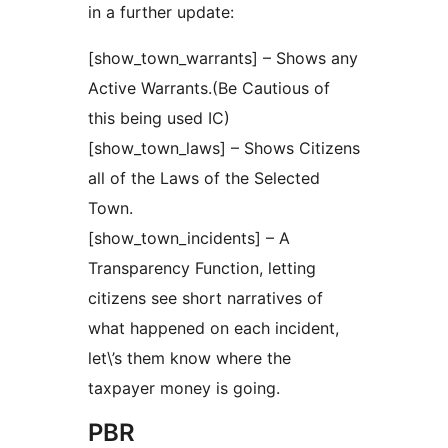
in a further update:
[show_town_warrants] – Shows any
Active Warrants.(Be Cautious of
this being used IC)
[show_town_laws] – Shows Citizens
all of the Laws of the Selected
Town.
[show_town_incidents] – A
Transparency Function, letting
citizens see short narratives of
what happened on each incident,
let\’s them know where the
taxpayer money is going.
PBR