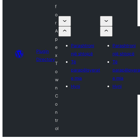
f
o
r
A
p
Parashtroni
Parashtroni
e
Plugin
një shtojcë
një shtojcë
x
Directory
Të
Të
T
parapëlqyerat
parapëlqyera
o
e mia
e mia
w
Hyni
Hyni
n
C
o
n
tr
ol