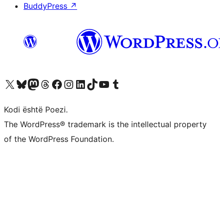
BuddyPress
↗
Vizitoni llogarinë tonë X (ish Twitter)
Vizitoni llogarinë tonë Bluesky
Vizitoni llogarinë tonë Mastodon
Vizitoni llogarinë tonë Threads
Vizitoni faqen tonë në Facebook
Vizitoni llogarinë tonë Instagram
Vizitoni llogarinë tonë LinkedIn
Vizitoni llogarinë tonë TikTok
Vizitoni kanalin tonë YouTube
Vizitoni llogarinë tonë Tumblr
Kodi është Poezi.
The WordPress® trademark is the intellectual property
of the WordPress Foundation.