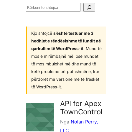
Kërkoni
te
shtojca
Kjo shtojcë
s’është testuar me 3
hedhjet e rëndësishme të fundit në
qarkullim të WordPress-it
. Mund të
mos e mirëmbajnë më, ose mundet
të mos mbulohet më dhe mund të
ketë probleme përputhshmërie, kur
përdoret me versione më të freskët
të WordPress-it.
API for Apex
TownControl
Nga
Nolan Perry,
LLC