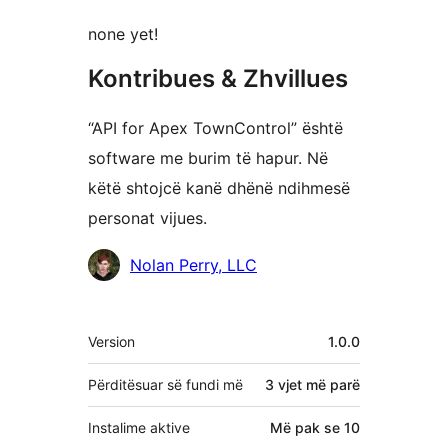
none yet!
Kontribues & Zhvillues
“API for Apex TownControl” është
software me burim të hapur. Në
këtë shtojcë kanë dhënë ndihmesë
personat vijues.
Kontribues
Nolan Perry, LLC
Të
Version
1.0.0
tjera
Përditësuar së fundi më
3 vjet
më parë
Instalime aktive
Më pak se 10