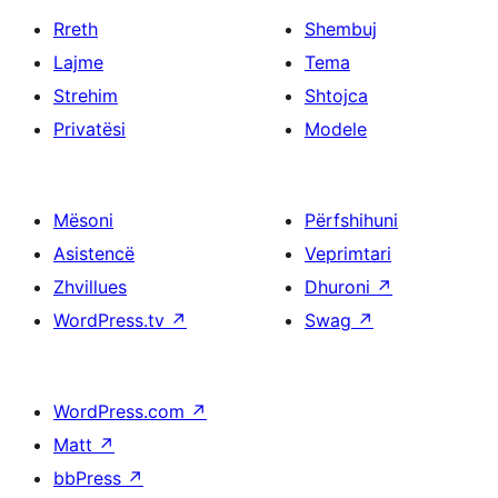
Rreth
Shembuj
Lajme
Tema
Strehim
Shtojca
Privatësi
Modele
Mësoni
Përfshihuni
Asistencë
Veprimtari
Zhvillues
Dhuroni
↗
WordPress.tv
↗
Swag
↗
WordPress.com
↗
Matt
↗
bbPress
↗