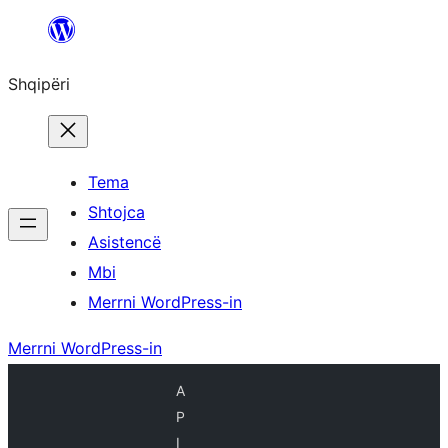
Hidhu
te
Shqipëri
lënda
Tema
Shtojca
Asistencë
Mbi
Merrni WordPress-in
Merrni WordPress-in
A
P
I