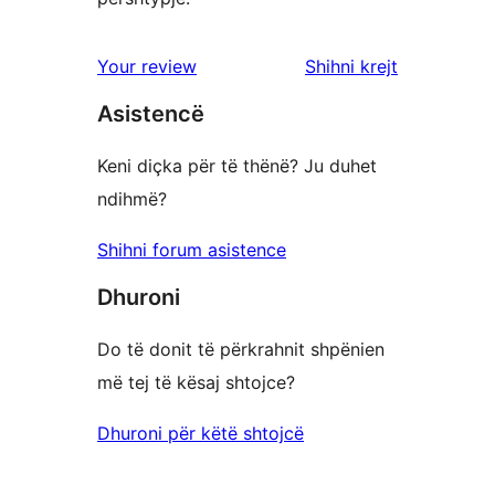
shqyrtimet
Your review
Shihni krejt
Asistencë
Keni diçka për të thënë? Ju duhet
ndihmë?
Shihni forum asistence
Dhuroni
Do të donit të përkrahnit shpënien
më tej të kësaj shtojce?
Dhuroni për këtë shtojcë