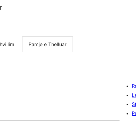
r
hvillim
Pamje e Thelluar
R
L
S
P