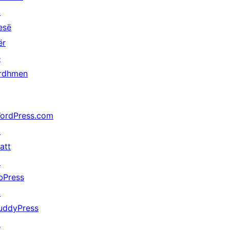
↗
esë
ër
ë
rdhmen
ordPress.com
↗
att
↗
bPress
↗
uddyPress
↗