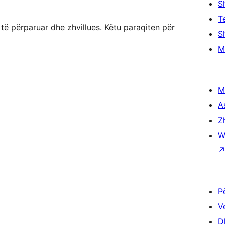
S
T
ë përparuar dhe zhvillues. Këtu paraqiten për
S
M
M
A
Z
W
P
V
D