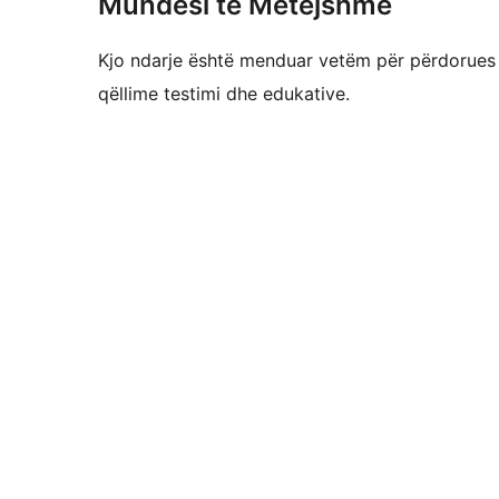
Mundësi të Mëtejshme
Kjo ndarje është menduar vetëm për përdorues t
qëllime testimi dhe edukative.