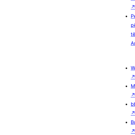
P
p
t
A
W
M
b
B