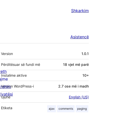
Shkarkim
Asistencë
Të
Version
1.0.1
tjera
Përditësuar së fundi më
18 vjet
më parë
reth
Instalime aktive
10+
ajme
trehim
Version WordPress-i
2.7 ose më i madh
rivatësi
Gjuhë
English (US)
Etiketa
ajax
comments
paging