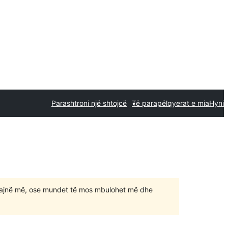
Parashtroni një shtojcë
Të parapëlqyerat e mia
Hyni
ajnë më, ose mundet të mos mbulohet më dhe