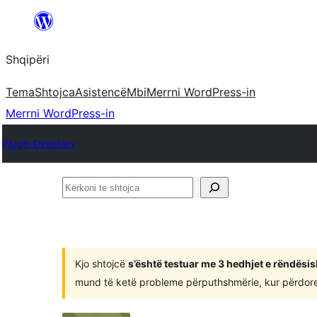
Hidhu
te
Shqipëri
lënda
Tema
Shtojca
Asistencë
Mbi
Merrni WordPress-in
Merrni WordPress-in
Plugin Directory
Kërkoni
te
shtojca
Kjo shtojcë
s’është testuar me 3 hedhjet e rëndësi
mund të ketë probleme përputhshmërie, kur përdoret